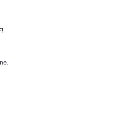
gą
ne,