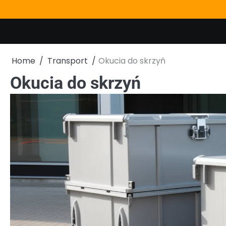
Skip
to
content
Home
Transport
Okucia do skrzyń
Okucia do skrzyń