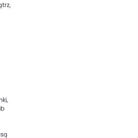
trz,
ki,
ub
 są