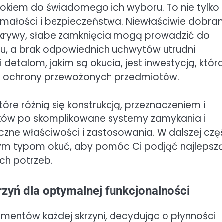
rokiem do świadomego ich wyboru. To nie tylko
zymałości i bezpieczeństwa. Niewłaściwie dobra
rywy, słabe zamknięcia mogą prowadzić do
, a brak odpowiednich uchwytów utrudni
detalom, jakim są okucia, jest inwestycją, któr
i i ochrony przewożonych przedmiotów.
óre różnią się konstrukcją, przeznaczeniem i
sków po skomplikowane systemy zamykania i
zne właściwości i zastosowania. W dalszej czę
jszym typom okuć, aby pomóc Ci podjąć najlepsz
ch potrzeb.
zyń dla optymalnej funkcjonalności
ementów każdej skrzyni, decydując o płynności