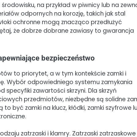
rodowisku, na przykład w piwnicy lub na zewną
ałów odpornych na korozję, takich jak stal
łoki ochronne mogą znacząco przedłużyć
taj, że dobrze dobrane zawiasy to gwarancja
zapewniające bezpieczeństwo
 to priorytet, a w tym kontekście zamki i
olę. Wybór odpowiedniego systemu zamykania
specyfiki zawartości skrzyni. Dla skrzyń
owych przedmiotów, niezbędne są solidne zam
to być zamki na klucz, kłódki, zamki szyfrowe l
roniczne.
dzaju zatrzaski i klamry. Zatrzaski zatrzaskowe