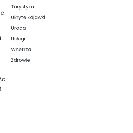
Turystyka
ne
Ukryte Zajawki
Uroda
a
Usługi
Wnętrza
Zdrowie
ści
ą