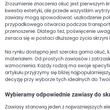
Zrozumienie znaczenia okuć jest pierwszym k
kwestia estetyki, ale przede wszystkim wytr
zawiasy mogą spowodować uszkodzenie pok
przypadkowego otwarcia podczas transportu
przenoszenie. Dlatego też, poświęcenie uwagi 
zwraca się w postaci dłuższego życia skrzyn
Na rynku dostępna jest szeroka gama okuć, kt
materiałem. Od prostych zawiasów i zatrza
wzmocnienia. Każdy rodzaj ma swoje specyfic
artykułu przyjrzymy się bliżej najpopularnie
decyzję przy wyborze tych idealnych do Twoi
Wybieramy odpowiednie zawiasy do skr
Zawiasy stanowią jeden z najważniejszych el