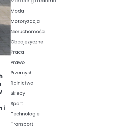
Marketing i reklama
Moda
Motoryzacja
Nieruchomości
Obcojęzyczne
Praca
Prawo
Przemysł
h
Rolnictwo
a
W
Sklepy
Sport
 i
Technologie
Transport