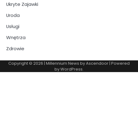
Ukryte Zajawki
Uroda
Usługi
Wnętrza
Zdrowie
Copyright © 2026
| Millennium News by
Ascendoor
| Powered
by
WordPress
.