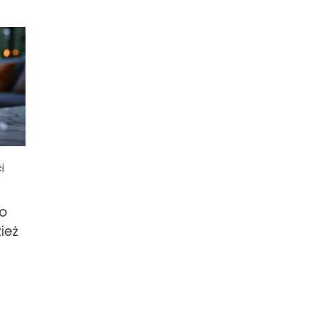
i
to
ież