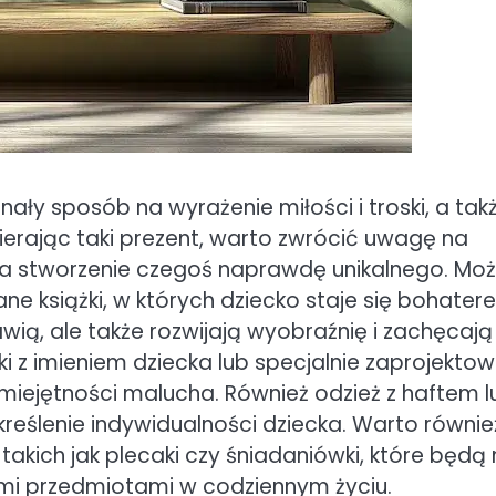
ały sposób na wyrażenie miłości i troski, a tak
rając taki prezent, warto zwrócić uwagę na
 na stworzenie czegoś naprawdę unikalnego. Mo
ane książki, w których dziecko staje się bohater
awią, ale także rozwijają wyobraźnię i zachęcają
z imieniem dziecka lub specjalnie zaprojekto
miejętności malucha. Również odzież z haftem l
reślenie indywidualności dziecka. Warto równie
kich jak plecaki czy śniadaniówki, które będą 
nymi przedmiotami w codziennym życiu.