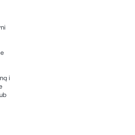
ni
je
ną i
e
lub