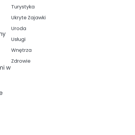
Turystyka
Ukryte Zajawki
Uroda
ny
Usługi
Wnętrza
Zdrowie
mi w
e
u