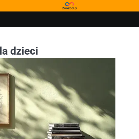
i
a dzieci