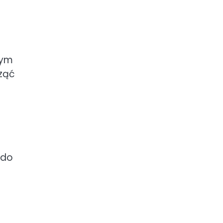
cym
ząć
 do