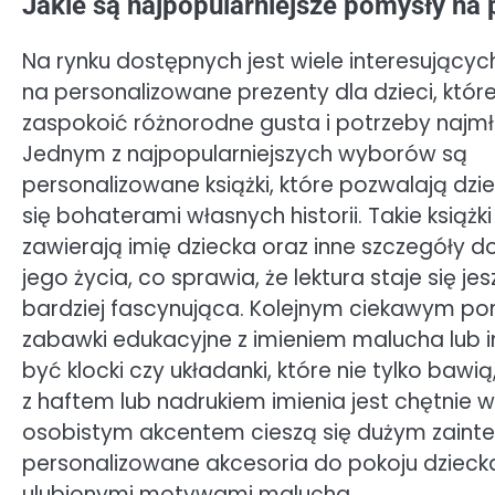
Jakie są najpopularniejsze pomysły na 
Na rynku dostępnych jest wiele interesując
na personalizowane prezenty dla dzieci, któ
zaspokoić różnorodne gusta i potrzeby najm
Jednym z najpopularniejszych wyborów są
personalizowane książki, które pozwalają dzi
się bohaterami własnych historii. Takie książk
zawierają imię dziecka oraz inne szczegóły 
jego życia, co sprawia, że lektura staje się je
bardziej fascynująca. Kolejnym ciekawym p
zabawki edukacyjne z imieniem malucha lub
być klocki czy układanki, które nie tylko baw
z haftem lub nadrukiem imienia jest chętnie w
osobistym akcentem cieszą się dużym zaint
personalizowane akcesoria do pokoju dziecka,
ulubionymi motywami malucha.