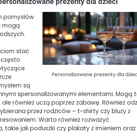
personalizowane prezenty dla dzieci
ych pomysłów
re mogą
łodszych.
eciom stać
i często
dotyczące
Personalizowane prezenty dla dziec
szcze
omysłem są
 innymi spersonalizowanymi elementami. Mogą 
ią, ale również uczą poprzez zabawę. Również odz
ybierana przez rodziców – t-shirty czy bluzy z
eresowaniem. Warto również rozważyć
 takie jak poduszki czy plakaty z imieniem oraz