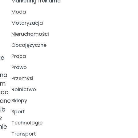
Marketing i reklama
Moda
Motoryzacja
Nieruchomości
Obcojęzyczne
Praca
że
Prawo
żna
Przemysł
em
Rolnictwo
 do
wane
Sklepy
ub
Sport
ż
Technologie
nie
Transport