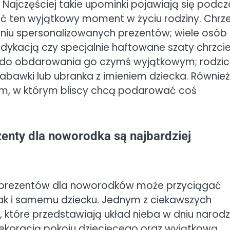
 Najczęściej takie upominki pojawiają się podcz
cić ten wyjątkowy moment w życiu rodziny. Chrz
zaniu spersonalizowanych prezentów; wiele osób
dedykacją czy specjalnie haftowane szaty chrzcie
a do obdarowania go czymś wyjątkowym; rodzi
awki lub ubranka z imieniem dziecka. Również
em, w którym bliscy chcą podarować coś
enty dla noworodka są najbardziej
 prezentów dla noworodków może przyciągać
ak i samemu dziecku. Jednym z ciekawszych
tóre przedstawiają układ nieba w dniu narodz
dekoracją pokoju dziecięcego oraz wyjątkową