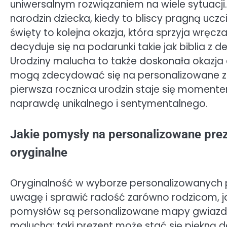
uniwersalnym rozwiązaniem na wiele sytuacji.
narodzin dziecka, kiedy to bliscy pragną ucz
święty to kolejna okazja, która sprzyja wręc
decyduje się na podarunki takie jak biblia z 
Urodziny malucha to także doskonała okazj
mogą zdecydować się na personalizowane zab
pierwsza rocznica urodzin staje się moment
naprawdę unikalnego i sentymentalnego.
Jakie pomysły na personalizowane prez
oryginalne
Oryginalność w wyborze personalizowanych
uwagę i sprawić radość zarówno rodzicom, j
pomysłów są personalizowane mapy gwiazd, k
malucha; taki prezent może stać się piękną 