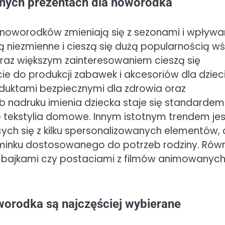
anych prezentach dla noworodka
 noworodków zmieniają się z sezonami i wpływ
 niezmienne i cieszą się dużą popularnością w
oraz większym zainteresowaniem cieszą się
ie do produkcji zabawek i akcesoriów dla dzieci
duktami bezpiecznymi dla zdrowia oraz
ub nadruku imienia dziecka staje się standarde
 tekstylia domowe. Innym istotnym trendem jes
ch się z kilku spersonalizowanych elementów, 
inku dostosowanego do potrzeb rodziny. Równ
i bajkami czy postaciami z filmów animowanyc
worodka są najczęściej wybierane