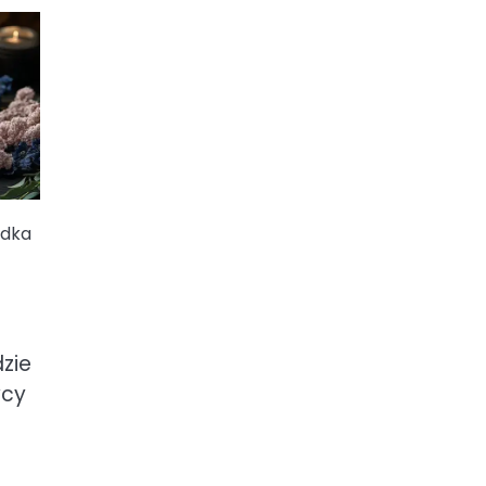
odka
dzie
wcy