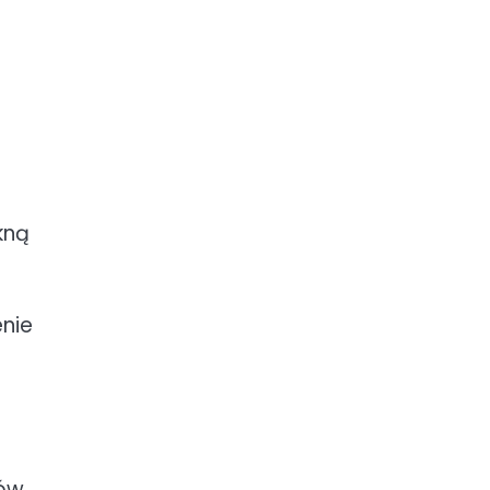
kną
d
nie
ków