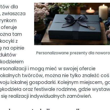
ntów dla
, zwłaszcza
 rynkom
 oferuje
 Można tam
kocyki z
 na opinie
Personalizowane prezenty dla nowor
oduktów
ękodziełem
rsonalizacji i mogą mieć w swojej ofercie
lokalnych twórców, można nie tylko znaleźć coś
woju lokalnej gospodarki. Kolejnym miejscem, g
ękodzieła oraz festiwale rodzinne, gdzie wysta
się realizacji indywidualnych zamówień.