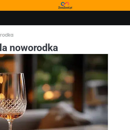
orodka
dla noworodka