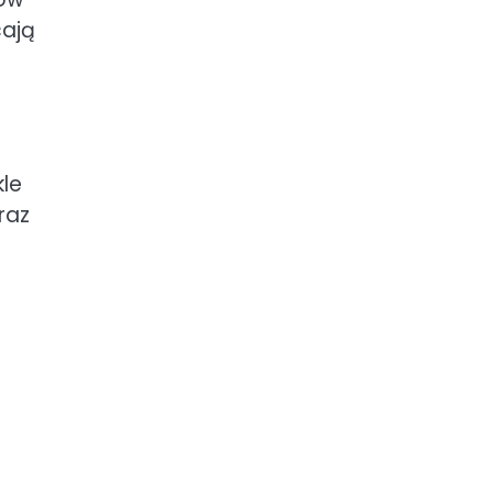
cają
kle
raz