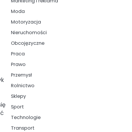
Marketing i reklama
Moda
Motoryzacja
Nieruchomości
Obcojęzyczne
Praca
Prawo
Przemysł
yk
Rolnictwo
Sklepy
ię
Sport
ać
Technologie
Transport