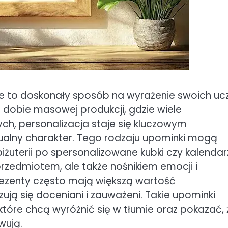
e to doskonały sposób na wyrażenie swoich ucz
 W dobie masowej produkcji, gdzie wiele
h, personalizacja staje się kluczowym
alny charakter. Tego rodzaju upominki mogą
żuterii po spersonalizowane kubki czy kalendar
 przedmiotem, ale także nośnikiem emocji i
ezenty często mają większą wartość
ją się doceniani i zauważeni. Takie upominki
óre chcą wyróżnić się w tłumie oraz pokazać, 
wują.