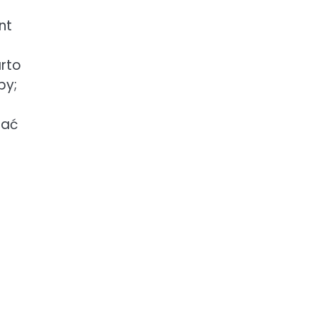
nt
rto
by;
zać