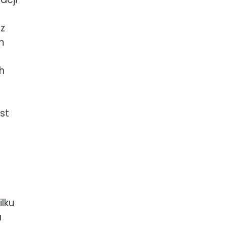
 z
m
h
st
lku
a