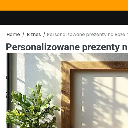
Skip
to
content
Home
Biznes
Personalizowane prezenty na Boże 
Personalizowane prezenty 