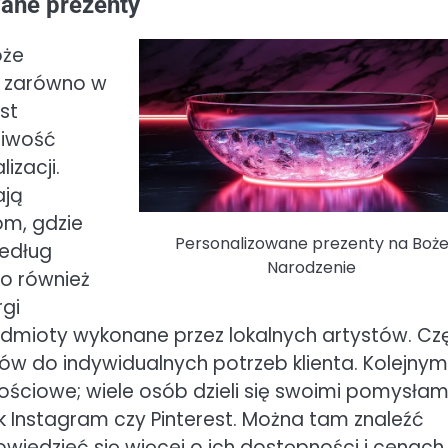
wane prezenty
oże
h zarówno w
est
liwość
izacji.
ają
om, gdzie
Personalizowane prezenty na Boż
edług
Narodzenie
o również
rgi
zedmioty wykonane przez lokalnych artystów. Cz
ów do indywidualnych potrzeb klienta. Kolejnym
ściowe; wiele osób dzieli się swoimi pomysłam
k Instagram czy Pinterest. Można tam znaleźć
wiedzieć się więcej o ich dostępności i cenach.