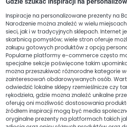
Gdzie szukać inspiracji na personalizo
Inspiracje na personalizowane prezenty na B
Narodzenie można znaleźć w wielu miejscac
sieci, jak i w tradycyjnych sklepach. Internet j
skarbnicą pomysłów; wiele stron oferuje moż
zakupu gotowych produktów z opcją personal
Popularne platformy e-commerce często m
specjalne sekcje poświęcone takim upomink
można przeszukiwać różnorodne kategorie w
zainteresowań obdarowywanych osób. Wart
odwiedzić lokalne sklepy rzemieślnicze czy ta
rękodzieła, gdzie można znaleźć unikalne pr
oferują oni możliwość dostosowania produkt
źródłem inspiracji mogą być media społeczno
oryginalne prezenty na platformach takich ja
zdjęcia oraz opisy różnych produktów oraz do