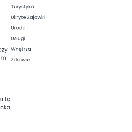
Turystyka
Ukryte Zajawki
Uroda
Usługi
czy
Wnętrza
iem
Zdrowie
b
i to
ecka