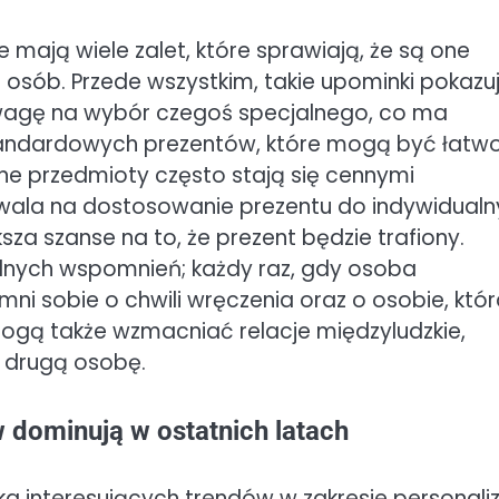
mają wiele zalet, które sprawiają, że są one
b. Przede wszystkim, takie upominki pokazuj
wagę na wybór czegoś specjalnego, co ma
standardowych prezentów, które mogą być łatw
e przedmioty często stają się cennymi
wala na dostosowanie prezentu do indywidual
za szanse na to, że prezent będzie trafiony.
kalnych wspomnień; każdy raz, gdy osoba
ni sobie o chwili wręczenia oraz o osobie, któ
ogą także wzmacniać relacje międzyludzkie,
 drugą osobę.
w dominują w ostatnich latach
 interesujących trendów w zakresie personaliz