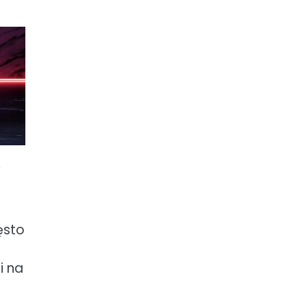
e
ęsto
i na