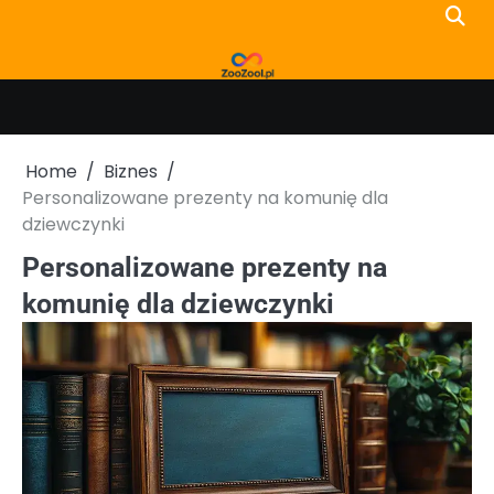
Skip
to
content
Home
Biznes
Personalizowane prezenty na komunię dla
dziewczynki
Personalizowane prezenty na
komunię dla dziewczynki