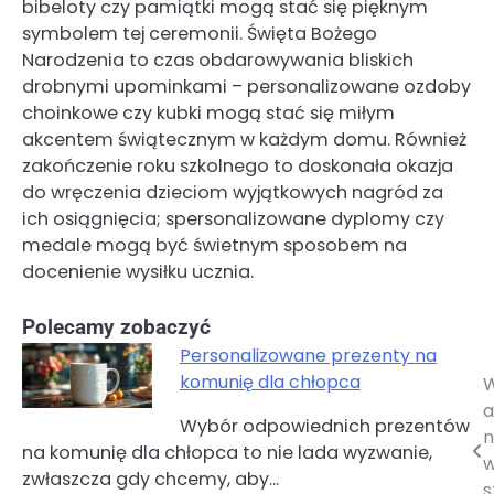
bibeloty czy pamiątki mogą stać się pięknym
symbolem tej ceremonii. Święta Bożego
Narodzenia to czas obdarowywania bliskich
drobnymi upominkami – personalizowane ozdoby
choinkowe czy kubki mogą stać się miłym
akcentem świątecznym w każdym domu. Również
zakończenie roku szkolnego to doskonała okazja
do wręczenia dzieciom wyjątkowych nagród za
ich osiągnięcia; spersonalizowane dyplomy czy
medale mogą być świetnym sposobem na
docenienie wysiłku ucznia.
Polecamy zobaczyć
Personalizowane prezenty na
komunię dla chłopca
Nawigacja
a
Wybór odpowiednich prezentów
wpisu
n
na komunię dla chłopca to nie lada wyzwanie,
w
zwłaszcza gdy chcemy, aby…
s