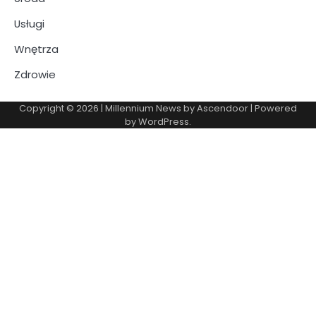
Usługi
Wnętrza
Zdrowie
Copyright © 2026
| Millennium News by
Ascendoor
| Powered
by
WordPress
.