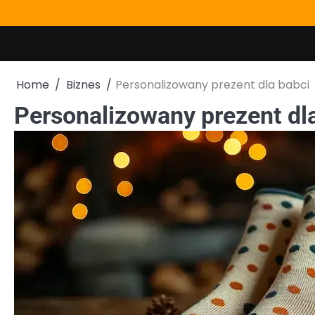
Skip
to
content
Home
Biznes
Personalizowany prezent dla babci
Personalizowany prezent dl