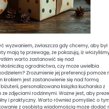
yć wyzwaniem, zwłaszcza gdy chcemy, aby był
ty mają tę przewagę, że pokazują, iż włożyliśm
ystkim warto zastanowić się nad
miłośniczką ogrodnictwa, czy może uwielbia
ękodziełem? Zrozumienie jej preferencji pomoże
 krokiem jest zastanowienie się nad formą
biżuterii, personalizowana książka kucharska z
 ze zdjęciami rodzinnymi. Ważne jest, aby prez
nalny i praktyczny. Warto również pomyśleć o tym
pakowanie z osobistą wiadomością może dodać