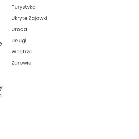
Turystyka
Ukryte Zajawki
Uroda
Usługi
e
Wnętrza
Zdrowie
y
m