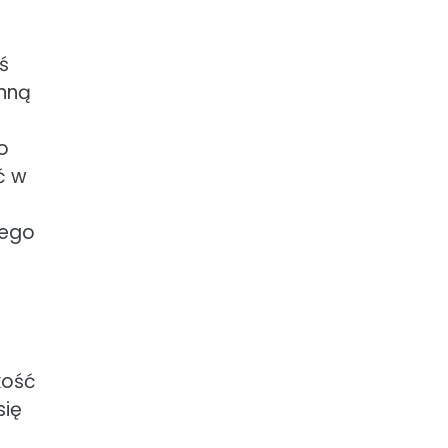
ś
Inną
o
ć w
nego
kość
się