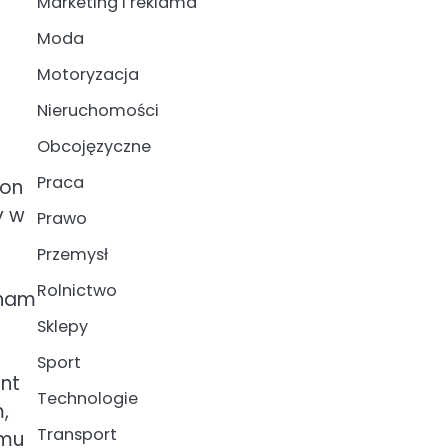
Marketing i reklama
Moda
Motoryzacja
Nieruchomości
Obcojęzyczne
Praca
 on
y w
Prawo
Przemysł
Rolnictwo
 nam
Sklepy
Sport
ent
Technologie
,
Transport
 mu