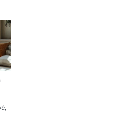
i
yć,