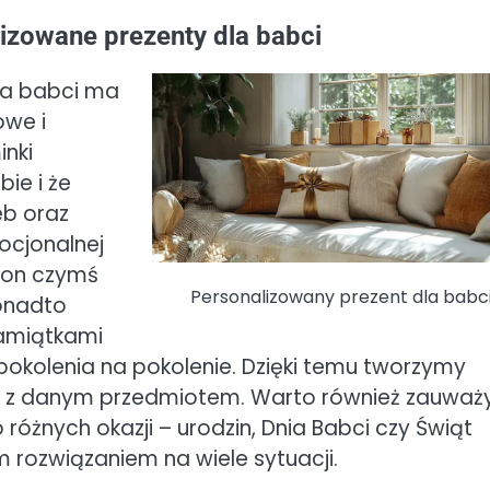
izowane prezenty dla babci
la babci ma
owe i
inki
ie i że
eb oraz
ocjonalnej
ę on czymś
Personalizowany prezent dla babc
Ponadto
pamiątkami
okolenia na pokolenie. Dzięki temu tworzymy
ne z danym przedmiotem. Warto również zauważ
óżnych okazji – urodzin, Dnia Babci czy Świąt
 rozwiązaniem na wiele sytuacji.