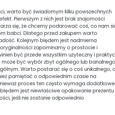
bci, warto być świadomym kilku powszechnych
ekt. Pierwszym z nich jest brak znajomości
arza się, że chcemy podarować coś, co nam si
om babci. Dlatego przed zakupem warto
radość. Kolejnym błędem jest nadmierna
 oryginalności zapominamy o prostocie i
winien być przede wszystkim użyteczny i prakty
m może być wybór zbyt ogólnego lub banalneg
ególnym. Warto postarać się o coś unikalnego, 
wnież pamiętać o odpowiednim czasie na
ponieważ proces ten często wymaga dodatkow
m błędem jest niewłaściwe opakowanie prezentu
ści, jeśli nie zostanie odpowiednio