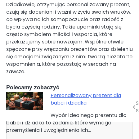
Dziadkowie, otrzymując personalizowany prezent,
czują się doceniani i ważni w życiu swoich wnuków,
co wpływa na ich samopoczucie oraz radość z
bycia częścią rodziny. Takie upominki stają się
często symbolem miłości i wsparcia, które
przekazujemy sobie nawzajem. Wspólne chwile
spędzone przy wręczaniu prezentów oraz dzieleniu
się emocjami związanymi z nimi tworzą niezatarte
wspomnienia, które pozostają w sercach na
zawsze.
Polecamy zobaczyć
Personalizowany prezent dla
babci i dziadka
S
Nawigacja
S
Wybór idealnego prezentu dla
wpisu
babci i dziadka to zadanie, które wymaga
przemyślenia i uwzględnienia ich…