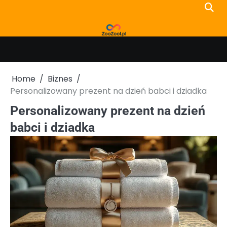
Skip
to
content
Home
Biznes
Personalizowany prezent na dzień babci i dziadka
Personalizowany prezent na dzień
babci i dziadka