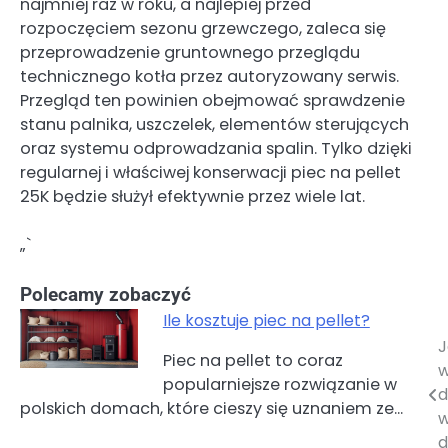
najmniej raz w roku, a najlepiej przed
rozpoczęciem sezonu grzewczego, zaleca się
przeprowadzenie gruntownego przeglądu
technicznego kotła przez autoryzowany serwis.
Przegląd ten powinien obejmować sprawdzenie
stanu palnika, uszczelek, elementów sterujących
oraz systemu odprowadzania spalin. Tylko dzięki
regularnej i właściwej konserwacji piec na pellet
25K będzie służył efektywnie przez wiele lat.
„`
Polecamy zobaczyć
Ile kosztuje piec na pellet?
J
Nawigacja
Piec na pellet to coraz
w
popularniejsze rozwiązanie w
wpisu
polskich domach, które cieszy się uznaniem ze…