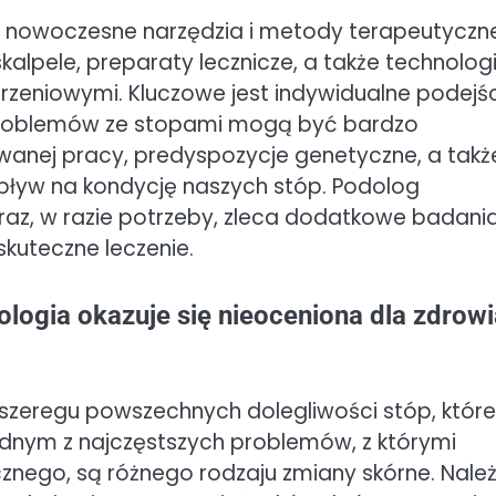
 nowoczesne narzędzia i metody terapeutyczne
skalpele, preparaty lecznicze, a także technolog
derzeniowymi. Kluczowe jest indywidualne podejś
problemów ze stopami mogą być bardzo
ywanej pracy, predyspozycje genetyczne, a takż
pływ na kondycję naszych stóp. Podolog
az, w razie potrzeby, zleca dodatkowe badania
kuteczne leczenie.
logia okazuje się nieoceniona dla zdrowi
 szeregu powszechnych dolegliwości stóp, które
dnym z najczęstszych problemów, z którymi
cznego, są różnego rodzaju zmiany skórne. Nale