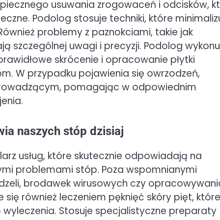
zpiecznego usuwania zrogowaceń i odcisków, k
zne. Podolog stosuje techniki, które minimaliz
Również problemy z paznokciami, takie jak
ą szczególnej uwagi i precyzji. Podolog wykonu
rawidłowe skrócenie i opracowanie płytki
om. W przypadku pojawienia się owrzodzeń,
prowadzącym, pomagając w odpowiednim
enia.
a naszych stóp dzisiaj
arz usług, które skutecznie odpowiadają na
nymi problemami stóp. Poza wspomnianymi
dzeli, brodawek wirusowych czy opracowywani
się również leczeniem pęknięć skóry pięt, któr
 wyleczenia. Stosuje specjalistyczne preparaty