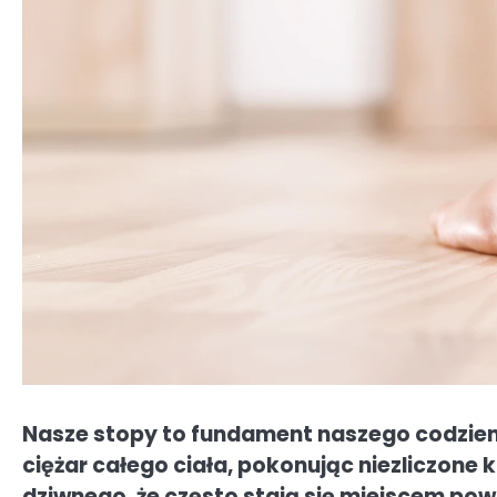
Nasze stopy to fundament naszego codzien
ciężar całego ciała, pokonując niezliczone 
dziwnego, że często stają się miejscem pow