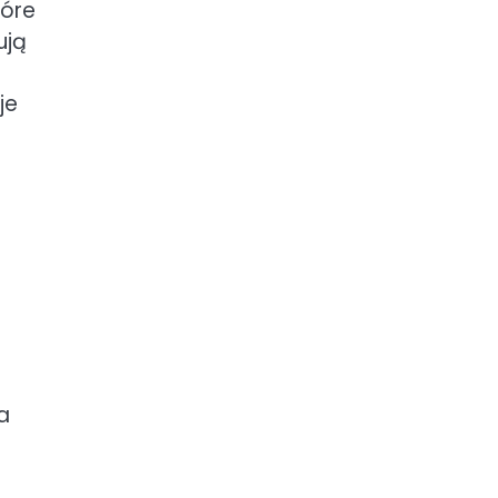
tóre
ują
je
a
e