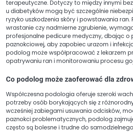
terapeutyczne. Dotyczy to między innymi be
u diabetyków mogą być szczególnie niebezpiec
ryzyko uszkodzenia skóry i powstawania ran. 
wrastanie czy nadmierne zgrubienie, wymagaj
profesjonalne pedicure medyczny, dbając o p
paznokciowej, aby zapobiec urazom i infekcj
podolog może współpracować z lekarzem 
opatrywaniu ran i monitorowaniu procesu goj
Co podolog może zaoferować dla zdrowi
Współczesna podologia oferuje szeroki wachl
potrzeby osób borykających się z różnorod
wcześniej zabiegami usuwania odcisków, mo
paznokci problematycznych, podolog zajmuje 
często są bolesne i trudne do samodzielnego