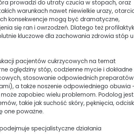
a prowadzi do utraty czucia w stopach, oraz
takich warunkach nawet niewielkie urazy, otarci
 ich konsekwencje mogą być dramatyczne,
a się ran i owrzodzeń. Dlatego też profilaktyk
lutnie kluczowe dla zachowania zdrowia stóp u
ukacji pacjentów cukrzycowych na temat
arne oględziny stóp, codzienne mycie i dokładne
alcowych, stosowanie odpowiednich preparatów
lcami), a także noszenie odpowiedniego obuwia 
 może zapobiec wielu problemom. Podolog jest
ów, takie jak suchość skóry, pęknięcia, odcisk
ię one poważne.
podejmuje specjalistyczne działania