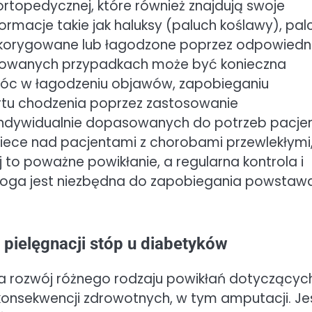
topedycznej, które również znajdują swoje
rmacje takie jak haluksy (paluch koślawy), pal
korygowane lub łagodzone poprzez odpowiedn
sowanych przypadkach może być konieczna
móc w łagodzeniu objawów, zapobieganiu
ortu chodzenia poprzez zastosowanie
indywidualnie dopasowanych do potrzeb pacjen
iece nad pacjentami z chorobami przewlekłymi
 to poważne powikłanie, a regularna kontrola i
ologa jest niezbędna do zapobiegania powstaw
pielęgnacji stóp u diabetyków
 na rozwój różnego rodzaju powikłań dotyczącyc
onsekwencji zdrowotnych, w tym amputacji. Je