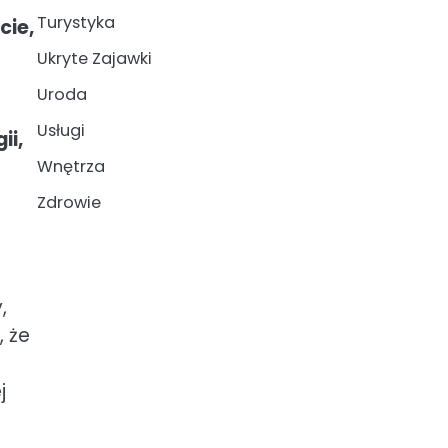
Turystyka
cie,
Ukryte Zajawki
Uroda
Usługi
ii,
Wnętrza
Zdrowie
,
, że
j