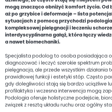
mogą znacząco obniżyć komfort życia. Od 
aż po grzybice i deformacje – lista potencj
sytuacjach z pomocą przychodzi podologia,
kompleksowej pielęgnacji i leczeniu schorz
interdyscyplinarna gałąź, która łączy wiedzę
a nawet biomechaniki.
Specjalista podolog to osoba posiadająca o
diagnozować i leczyć szerokie spektrum prob
pielęgnacja, ale przede wszystkim działania
prawidłowej funkcji i estetyki stóp. Często p
gdy dolegliwości stają się bardzo uciążliwe l
profilaktyka i wczesna interwencja mogą za
Podologia oferuje holistyczne podejście, bior
związek z resztą układu ruchu oraz ogólny st