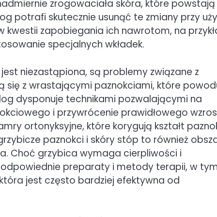
 nadmiernie zrogowaciała skóra, które powstają
og potrafi skutecznie usunąć te zmiany przy uży
 w kwestii zapobiegania ich nawrotom, na przyk
osowanie specjalnych wkładek.
 jest niezastąpiona, są problemy związane z
ą się z wrastającymi paznokciami, które powod
odolog dysponuje technikami pozwalającymi na
znokciowego i przywrócenie prawidłowego wzros
lamry ortonyksyjne, które korygują kształt pazno
zybicze paznokci i skóry stóp to również obsza
a. Choć grzybica wymaga cierpliwości i
e odpowiednie preparaty i metody terapii, w ty
która jest często bardziej efektywna od