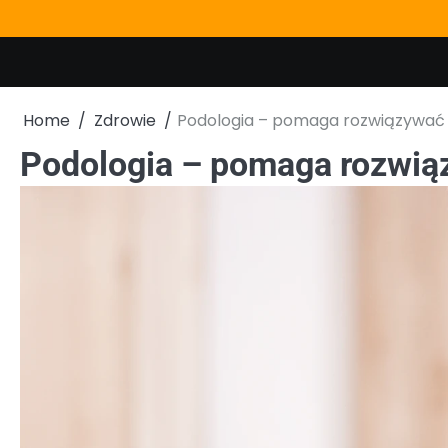
Skip
to
content
Home
Zdrowie
Podologia – pomaga rozwiązywać
Podologia – pomaga rozwią