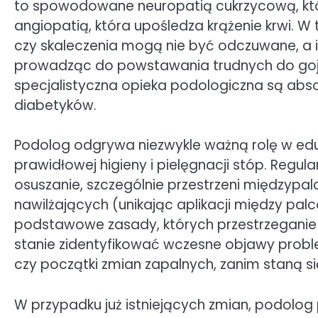
to spowodowane neuropatią cukrzycową, któr
angiopatią, która upośledza krążenie krwi. W 
czy skaleczenia mogą nie być odczuwane, a
prowadząc do powstawania trudnych do gojeni
specjalistyczna opieka podologiczna są abso
diabetyków.
Podolog odgrywa niezwykle ważną rolę w ed
prawidłowej higieny i pielęgnacji stóp. Regul
osuszanie, szczególnie przestrzeni międzyp
nawilżających (unikając aplikacji między pa
podstawowe zasady, których przestrzeganie
stanie zidentyfikować wczesne objawy problem
czy początki zmian zapalnych, zanim staną s
W przypadku już istniejących zmian, podolog 