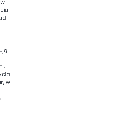
 w
ciu
ład
ują
tu
kcia
r, w
m