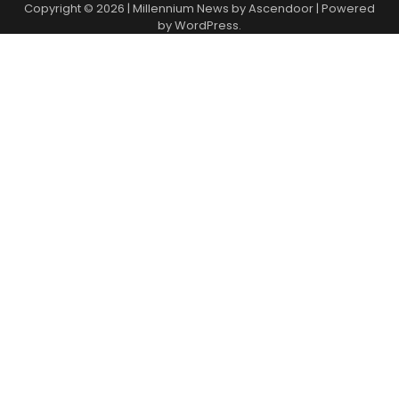
Copyright © 2026
| Millennium News by
Ascendoor
| Powered
by
WordPress
.