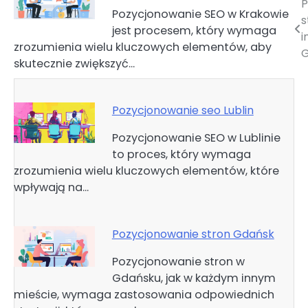
P
Nawigacja
Pozycjonowanie SEO w Krakowie
s
jest procesem, który wymaga
wpisu
i
zrozumienia wielu kluczowych elementów, aby
G
skutecznie zwiększyć…
Pozycjonowanie seo Lublin
Pozycjonowanie SEO w Lublinie
to proces, który wymaga
zrozumienia wielu kluczowych elementów, które
wpływają na…
Pozycjonowanie stron Gdańsk
Pozycjonowanie stron w
Gdańsku, jak w każdym innym
mieście, wymaga zastosowania odpowiednich