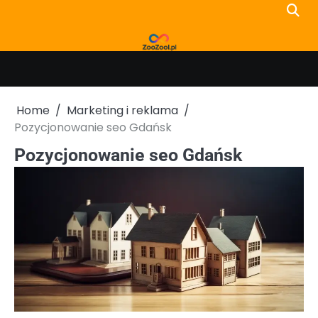
Skip
to
content
Home
Marketing i reklama
Pozycjonowanie seo Gdańsk
Pozycjonowanie seo Gdańsk