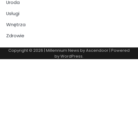
Uroda
Usługi
Wnętrza
Zdrowie
Copyright © 2026
| Millennium News by
Ascendoor
| Powered
by
WordPress
.