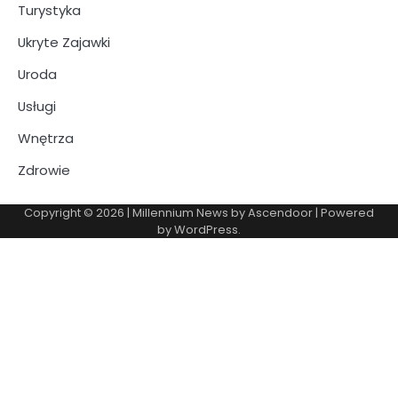
Turystyka
Ukryte Zajawki
Uroda
Usługi
Wnętrza
Zdrowie
Copyright © 2026
| Millennium News by
Ascendoor
| Powered
by
WordPress
.