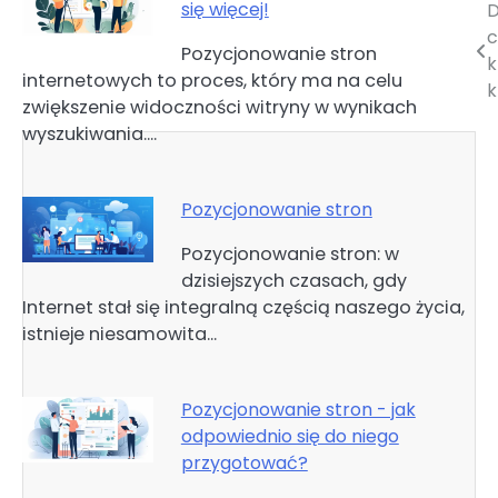
się więcej!
D
Nawigacja
c
Pozycjonowanie stron
wpisu
k
internetowych to proces, który ma na celu
k
zwiększenie widoczności witryny w wynikach
wyszukiwania.…
Pozycjonowanie stron
Pozycjonowanie stron: w
dzisiejszych czasach, gdy
Internet stał się integralną częścią naszego życia,
istnieje niesamowita…
Pozycjonowanie stron - jak
odpowiednio się do niego
przygotować?