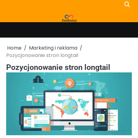
Skip
to
content
Home
Marketing i reklama
Pozycjonowanie stron longtail
Pozycjonowanie stron longtail