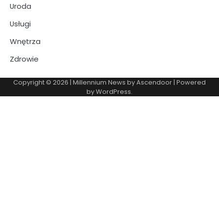
Uroda
Usługi
Wnętrza
Zdrowie
Copyright © 2026
| Millennium News by
Ascendoor
| Powered
by
WordPress
.