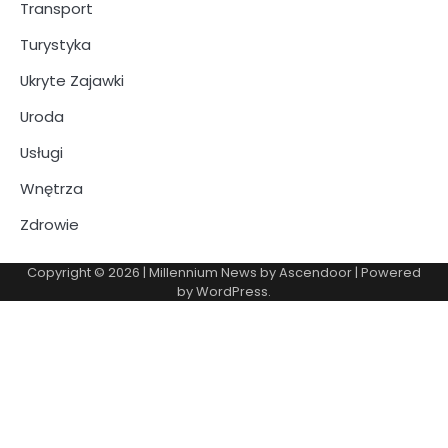
Transport
Turystyka
Ukryte Zajawki
Uroda
Usługi
Wnętrza
Zdrowie
Copyright © 2026
| Millennium News by
Ascendoor
| Powered
by
WordPress
.