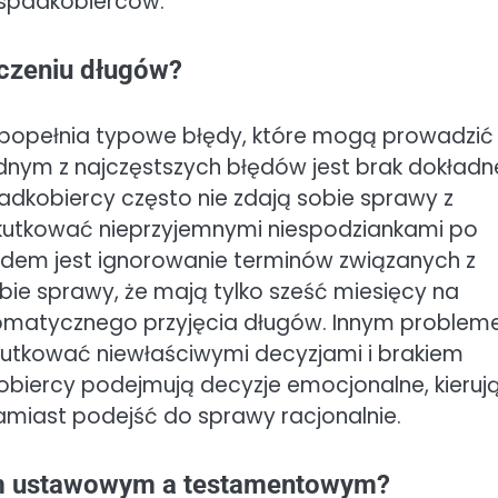
 spadkobierców.
iczeniu długów?
 popełnia typowe błędy, które mogą prowadzić
ednym z najczęstszych błędów jest brak dokład
adkobiercy często nie zdają sobie sprawy z
skutkować nieprzyjemnymi niespodziankami po
dem jest ignorowanie terminów związanych z
bie sprawy, że mają tylko sześć miesięcy na
tomatycznego przyjęcia długów. Innym proble
skutkować niewłaściwymi decyzjami i brakiem
biercy podejmują decyzje emocjonalne, kieruj
amiast podejść do sprawy racjonalnie.
iem ustawowym a testamentowym?