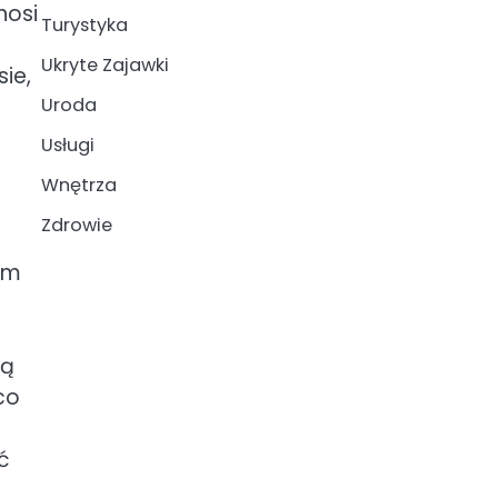
nosi
Turystyka
Ukryte Zajawki
ie,
Uroda
Usługi
Wnętrza
Zdrowie
iem
ną
co
ć