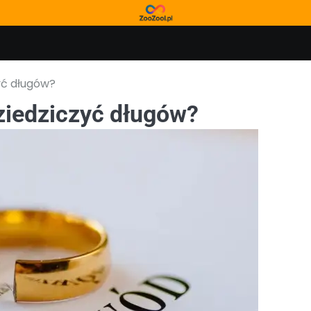
yć długów?
ziedziczyć długów?