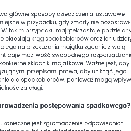
a główne sposoby dziedziczenia: ustawowe i
ejsce w przypadku, gdy zmarły nie pozostawił
. W takim przypadku majątek zostaje podzielon
e określają krąg spadkobierców oraz ich udział
polega na przekazaniu majątku zgodnie z wolą
nt daje możliwość swobodnego rozporządzani
konkretne składniki majątkowe. Ważne jest, aby
zującymi przepisami prawa, aby uniknąć jego
czenie dla spadkobierców, ponieważ mogą wpły
lność za długi.
eprowadzenia postępowania spadkowego?
 konieczne jest zgromadzenie odpowiednich