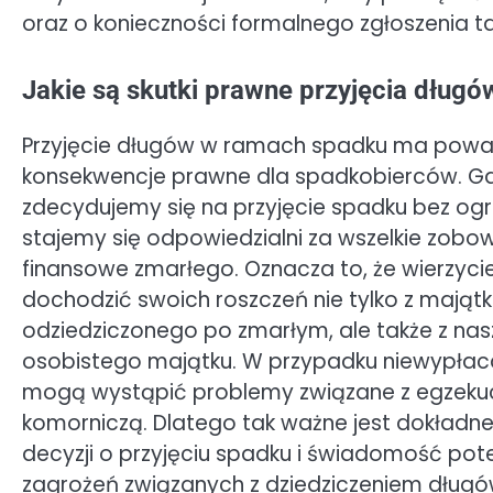
oraz o konieczności formalnego zgłoszenia tak
Jakie są skutki prawne przyjęcia dług
Przyjęcie długów w ramach spadku ma pow
konsekwencje prawne dla spadkobierców. G
zdecydujemy się na przyjęcie spadku bez ogr
stajemy się odpowiedzialni za wszelkie zobo
finansowe zmarłego. Oznacza to, że wierzyc
dochodzić swoich roszczeń nie tylko z mająt
odziedziczonego po zmarłym, ale także z na
osobistego majątku. W przypadku niewypłac
mogą wystąpić problemy związane z egzeku
komorniczą. Dlatego tak ważne jest dokładn
decyzji o przyjęciu spadku i świadomość pot
zagrożeń związanych z dziedziczeniem długó