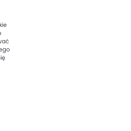
e
kie
o
wać
jego
ię