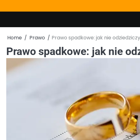
Skip
to
content
Home
Prawo
Prawo spadkowe: jak nie odziedzicz
Prawo spadkowe: jak nie od