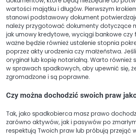
dokumentów, które będą niezbędne do potwie
wartości majątku i długów. Pierwszym krokiem
stanowi podstawowy dokument potwierdzając
należy przygotować dokumenty dotyczące ma
jak umowy kredytowe, wyciągi bankowe czy 
ważne będzie również ustalenie stopnia po
poprzez akty urodzenia czy małżeństwa. Jeśli
oryginał lub kopię notarialną. Warto również 
w sprawach spadkowych, aby upewnić się, 
zgromadzone i są poprawne.
Czy można dochodzić swoich praw jak
Tak, jako spadkobierca masz prawo dochodz
zarówno aktywów, jak i pasywów po zmarłym.
respektują Twoich praw lub próbują przejąć w