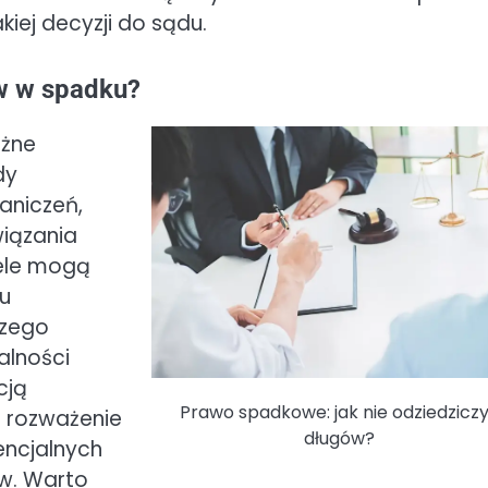
iej decyzji do sądu.
ów w spadku?
ażne
dy
aniczeń,
wiązania
iele mogą
ku
szego
alności
cją
Prawo spadkowe: jak nie odziedzicz
e rozważenie
długów?
encjalnych
w. Warto