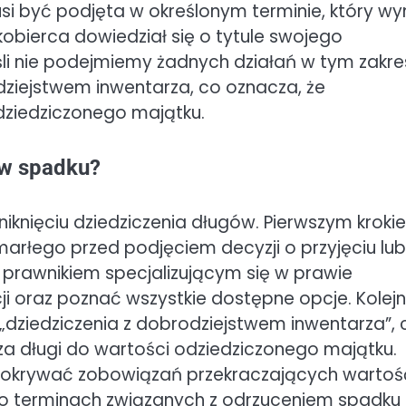
si być podjęta w określonym terminie, który wy
bierca dowiedział się o tytule swojego
śli nie podejmiemy żadnych działań w tym zakres
ziejstwem inwentarza, co oznacza, że
dziedziczonego majątku.
 w spadku?
uniknięciu dziedziczenia długów. Pierwszym krok
marłego przed podjęciem decyzji o przyjęciu lub
 prawnikiem specjalizującym się w prawie
i oraz poznać wszystkie dostępne opcje. Kolej
w. „dziedziczenia z dobrodziejstwem inwentarza”, 
za długi do wartości odziedziczonego majątku.
 pokrywać zobowiązań przekraczających wartoś
 o terminach związanych z odrzuceniem spadku