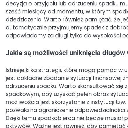
decyzja o przyjęciu lub odrzuceniu spadku mu
sześć miesięcy od momentu, w którym spadko
dziedziczenia. Warto również pamiętać, że je
automatycznie przyjmujemy spadek z dobrod
odpowiadamy za długi tylko do wysokości o
Jakie są możliwości uniknięcia długów
Istnieje kilka strategii, które mogą pomóc w 
jest dokładne zbadanie sytuacji finansowej z
odrzuceniu spadku. Warto skonsultować się z
spadkowym, aby uzyskać pełen obraz sytuacj
możliwością jest skorzystanie z instytucji tz
pozwala na ograniczenie odpowiedzialności 
Dzięki temu spadkobierca nie będzie musiał
aktywów. Ważne jest również, aby pamiętać