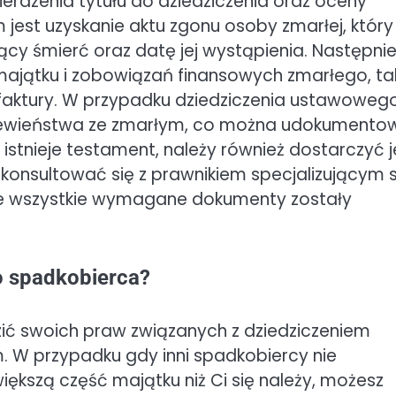
rdzenia tytułu do dziedziczenia oraz oceny
 jest uzyskanie aktu zgonu osoby zmarłej, który
y śmierć oraz datę jej wystąpienia. Następni
jątku i zobowiązań finansowych zmarłego, ta
faktury. W przypadku dziedziczenia ustawoweg
krewieństwa ze zmarłym, co można udokumento
 istnieje testament, należy również dostarczyć 
skonsultować się z prawnikiem specjalizującym s
że wszystkie wymagane dokumenty zostały
o spadkobierca?
ić swoich praw związanych z dziedziczeniem
 W przypadku gdy inni spadkobiercy nie
iększą część majątku niż Ci się należy, możesz