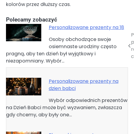
kolorów przez dłuższy czas.
Polecamy zobaczyć
Personalizowane prezenty na 18
P
Nawigacja
Osoby obchodzące swoje
p
osiemnaste urodziny często
wpisu
r
pragną, aby ten dzień był wyjątkowy i
c
niezapomniany. Wybór…
Personalizowane prezenty na
dzien babci
Wybór odpowiednich prezentów
na Dzień Babci może być wyzwaniem, zwłaszcza
gdy chcemy, aby były one…