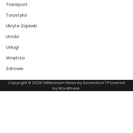
Transport
Turystyka
Ukryte Zajawki
Uroda
Usługi
Wnętrza
Zdrowie
Copyright © 2026
| Millennium News by
Ascendoor
| Powered
by
WordPress
.