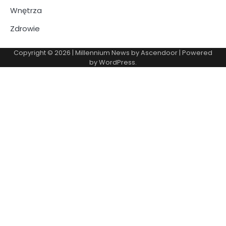
Wnętrza
Zdrowie
Copyright © 2026
| Millennium News by
Ascendoor
| Powered
by
WordPress
.