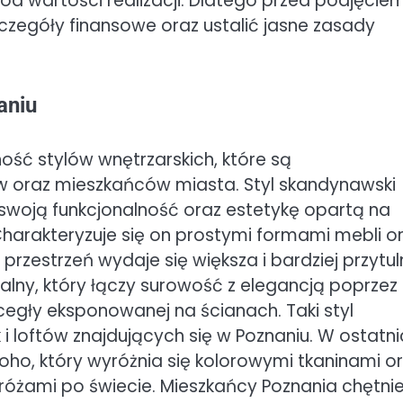
 od wartości realizacji. Dlatego przed podjęcie
czegóły finansowe oraz ustalić jasne zasady
aniu
ć stylów wnętrzarskich, które są
w oraz mieszkańców miasta. Styl skandynawski
 swoją funkcjonalność oraz estetykę opartą na
Charakteryzuje się on prostymi formami mebli o
rzestrzeń wydaje się większa i bardziej przytul
alny, który łączy surowość z elegancją poprzez
gły eksponowanej na ścianach. Taki styl
 i loftów znajdujących się w Poznaniu. W ostatn
oho, który wyróżnia się kolorowymi tkaninami o
óżami po świecie. Mieszkańcy Poznania chętni