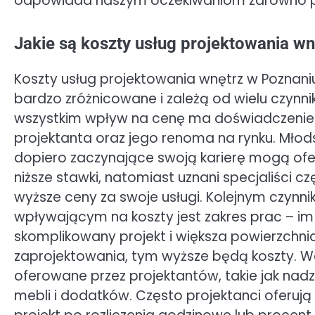
odpowiada naszym oczekiwaniom zarówno po
Jakie są koszty usług projektowania w
Koszty usług projektowania wnętrz w Poznan
bardzo zróżnicowane i zależą od wielu czynni
wszystkim wpływ na cenę ma doświadczenie
projektanta oraz jego renoma na rynku. Mło
dopiero zaczynające swoją karierę mogą of
niższe stawki, natomiast uznani specjaliści c
wyższe ceny za swoje usługi. Kolejnym czynni
wpływającym na koszty jest zakres prac – im
skomplikowany projekt i większa powierzchni
zaprojektowania, tym wyższe będą koszty. W
oferowane przez projektantów, takie jak n
mebli i dodatków. Często projektanci oferują