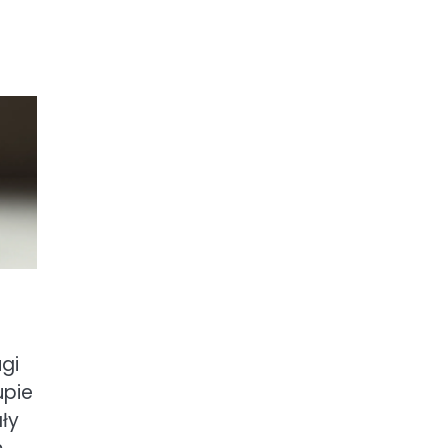
gi
upie
ły