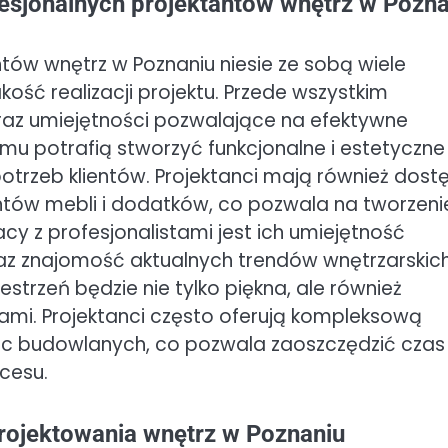
ofesjonalnych projektantów wnętrz w Pozn
ntów wnętrz w Poznaniu niesie ze sobą wiele
ość realizacji projektu. Przede wszystkim
raz umiejętności pozwalające na efektywne
emu potrafią stworzyć funkcjonalne i estetyczne
trzeb klientów. Projektanci mają również dost
tów mebli i dodatków, co pozwala na tworzeni
cy z profesjonalistami jest ich umiejętność
z znajomość aktualnych trendów wnętrzarskich
estrzeń będzie nie tylko piękna, ale również
ami. Projektanci często oferują kompleksową
ac budowlanych, co pozwala zaoszczędzić czas
cesu.
projektowania wnętrz w Poznaniu