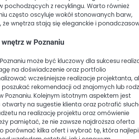
w pochodzących z recyklingu. Warto również
niu często oscyluje wokół stonowanych barw,
ia, że wnętrza stają się eleganckie i ponadczaso
 wnętrz w Poznaniu
oznaniu może być kluczowy dla sukcesu realiza
agę na doświadczenie oraz portfolio
nalizować wcześniejsze realizacje projektanta, 
eż poszukać rekomendacji od znajomych lub rodz
z w Poznaniu. Kolejnym istotnym aspektem jest
otwarty na sugestie klienta oraz potrafić słuc
udżetu na realizację projektu oraz omówienie
eży pamiętać, że nie zawsze najdroższa oferta
porównać kilka ofert i wybrać tę, która najlepi