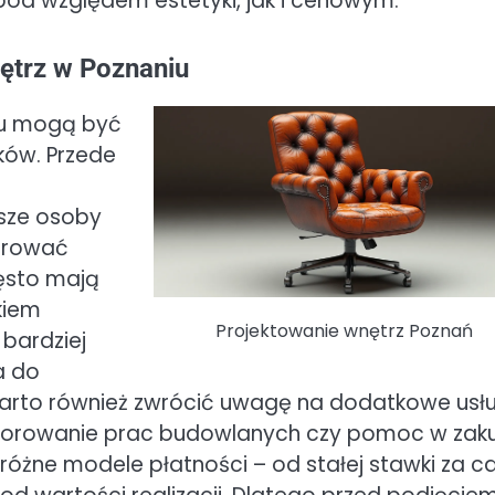
d względem estetyki, jak i cenowym.
nętrz w Poznaniu
iu mogą być
ków. Przede
dsze osoby
erować
zęsto mają
kiem
Projektowanie wnętrz Poznań
 bardziej
a do
arto również zwrócić uwagę na dodatkowe usłu
adzorowanie prac budowlanych czy pomoc w zak
 różne modele płatności – od stałej stawki za ca