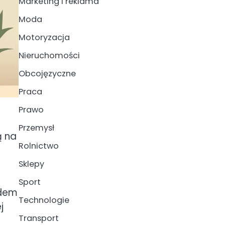
Marketing i reklama
Moda
Motoryzacja
Nieruchomości
Obcojęzyczne
Praca
Prawo
Przemysł
ą na
Rolnictwo
Sklepy
Sport
ndem
Technologie
j
Transport