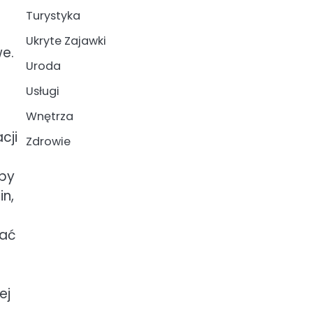
Turystyka
Ukryte Zajawki
we.
Uroda
Usługi
Wnętrza
cji
Zdrowie
aby
in,
hać
ej