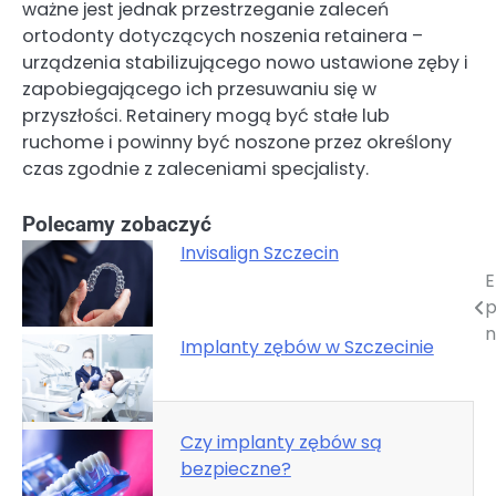
ważne jest jednak przestrzeganie zaleceń
ortodonty dotyczących noszenia retainera –
urządzenia stabilizującego nowo ustawione zęby i
zapobiegającego ich przesuwaniu się w
przyszłości. Retainery mogą być stałe lub
ruchome i powinny być noszone przez określony
czas zgodnie z zaleceniami specjalisty.
Polecamy zobaczyć
Invisalign Szczecin
E
Nawigacja
p
wpisu
n
Implanty zębów w Szczecinie
Czy implanty zębów są
bezpieczne?