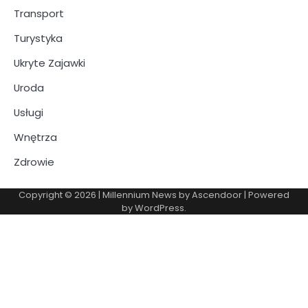
Transport
Turystyka
Ukryte Zajawki
Uroda
Usługi
Wnętrza
Zdrowie
Copyright © 2026
| Millennium News by
Ascendoor
| Powered
by
WordPress
.