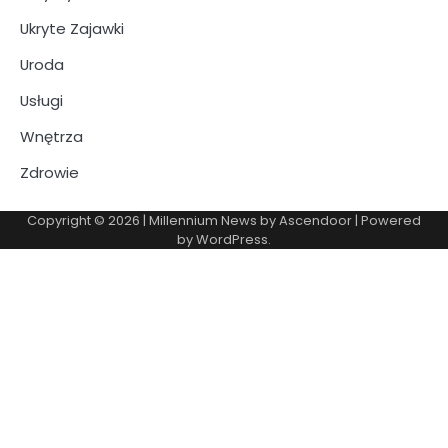
Ukryte Zajawki
Uroda
Usługi
Wnętrza
Zdrowie
Copyright © 2026
| Millennium News by
Ascendoor
| Powered
by
WordPress
.