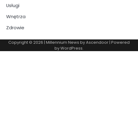
Usługi
Wnętrza
Zdrowie
Copyright © 2026
| Millennium News by
Ascendoor
| Powered
by
WordPress
.