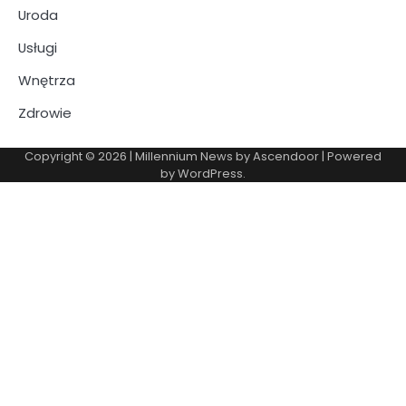
Uroda
Usługi
Wnętrza
Zdrowie
Copyright © 2026
| Millennium News by
Ascendoor
| Powered
by
WordPress
.