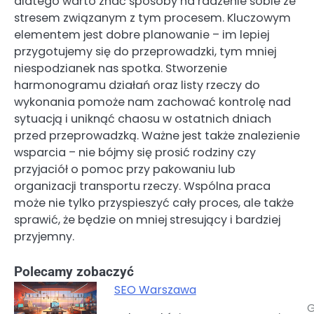
dlatego warto znać sposoby na radzenie sobie ze
stresem związanym z tym procesem. Kluczowym
elementem jest dobre planowanie – im lepiej
przygotujemy się do przeprowadzki, tym mniej
niespodzianek nas spotka. Stworzenie
harmonogramu działań oraz listy rzeczy do
wykonania pomoże nam zachować kontrolę nad
sytuacją i uniknąć chaosu w ostatnich dniach
przed przeprowadzką. Ważne jest także znalezienie
wsparcia – nie bójmy się prosić rodziny czy
przyjaciół o pomoc przy pakowaniu lub
organizacji transportu rzeczy. Wspólna praca
może nie tylko przyspieszyć cały proces, ale także
sprawić, że będzie on mniej stresujący i bardziej
przyjemny.
Polecamy zobaczyć
SEO Warszawa
G
Nawigacja