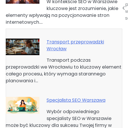
W kontekście SEO w Warszawie
p
kluczowe jest zrozumienie, jakie
wpisu
w
elementy wpływają na pozycjonowanie stron
internetowych.…
Transport przeprowadzki
Wrocław
Transport podczas
przeprowadzki we Wrocławiu to kluczowy element
całego procesu, który wymaga starannego
planowania i…
Specjalista SEO Warszawa
Wybór odpowiedniego
specjalisty SEO w Warszawie
może być kluczowy dla sukcesu Twojej firmy w