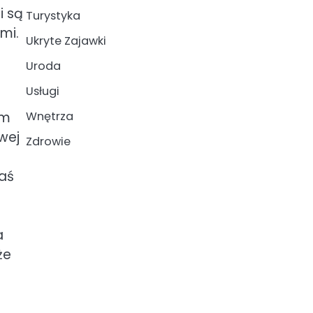
i są
Turystyka
mi.
Ukryte Zajawki
Uroda
Usługi
Wnętrza
om
wej
Zdrowie
zaś
a
że