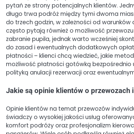
pytań ze strony potencjalnych klientów. Jedn
długo trwa podróż między tymi dwoma miast
do trzech godzin, w zależności od warunków
często pytają również o możliwość przewozu 
zabranie pupila, jednak warto wcześniej skon
do zasad i ewentualnych dodatkowych opłat.
płatności – klienci chcą wiedzieć, jakie meto
możliwość płatności gotówką bezpośrednio u 
polityką anulacji rezerwacji oraz ewentualn
Jakie są opinie klientów o przewozach 
Opinie klientów na temat przewozów indywidu
świadczy o wysokiej jakości usług oferowany
komfort podróży oraz profesjonalizm kierow
pasażerów. Wiele osób podkreśla również e