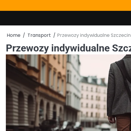
Skip
to
content
Home
Transport
Przewozy indywidualne Szczecin 
Przewozy indywidualne Szcz