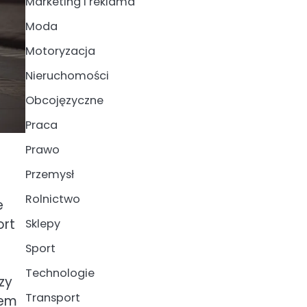
Marketing i reklama
Moda
Motoryzacja
Nieruchomości
Obcojęzyczne
Praca
Prawo
Przemysł
Rolnictwo
e
ort
Sklepy
Sport
Technologie
zy
Transport
tem