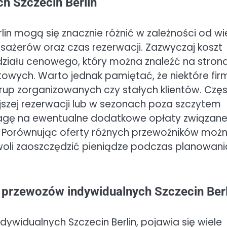
h Szczecin Berlin
in mogą się znacznie różnić w zależności od wi
pasażerów oraz czas rezerwacji. Zazwyczaj koszt
edziału cenowego, który można znaleźć na stron
owych. Warto jednak pamiętać, że niektóre fir
grup zorganizowanych czy stałych klientów. Czę
szej rezerwacji lub w sezonach poza szczytem
agę na ewentualne dodatkowe opłaty związane
 Porównując oferty różnych przewoźników moż
woli zaoszczędzić pieniądze podczas planowani
e przewozów indywidualnych Szczecin Berl
ywidualnych Szczecin Berlin, pojawia się wiele