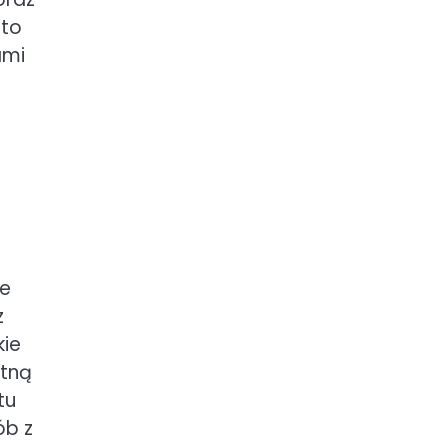
rto
ami
że
z
kie
stną
tu
ób z