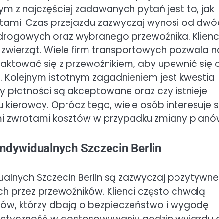
ym z najczęściej zadawanych pytań jest to, jak
ami. Czas przejazdu zazwyczaj wynosi od dwó
 drogowych oraz wybranego przewoźnika. Klienc
zwierząt. Wiele firm transportowych pozwala n
taktować się z przewoźnikiem, aby upewnić się 
 Kolejnym istotnym zagadnieniem jest kwestia
dy płatności są akceptowane oraz czy istnieje
kierowcy. Oprócz tego, wiele osób interesuje s
ymi zwrotami kosztów w przypadku zmiany planó
indywidualnych Szczecin Berlin
alnych Szczecin Berlin są zazwyczaj pozytywne
ch przez przewoźników. Klienci często chwalą
ców, którzy dbają o bezpieczeństwo i wygodę
lastyczność w dostosowywaniu godzin wyjazdu 