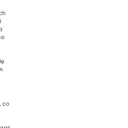
ch
i
a
co
ię
w.
, co
oraz