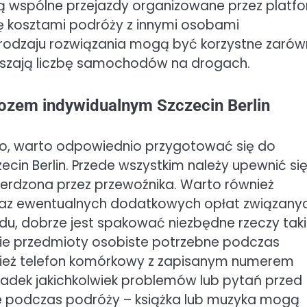
ą wspólne przejazdy organizowane przez platf
ię kosztami podróży z innymi osobami
rodzaju rozwiązania mogą być korzystne zaró
iejszają liczbę samochodów na drogach.
ozem indywidualnym Szczecin Berlin
wo, warto odpowiednio przygotować się do
cin Berlin. Przede wszystkim należy upewnić się
ierdzona przez przewoźnika. Warto również
z ewentualnych dodatkowych opłat związanyc
du, dobrze jest spakować niezbędne rzeczy tak
kie przedmioty osobiste potrzebne podczas
nież telefon komórkowy z zapisanym numerem
adek jakichkolwiek problemów lub pytań przed
 podczas podróży – książka lub muzyka mogą