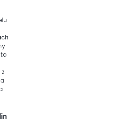
elu
ach
my
sto
 z
na
a
in