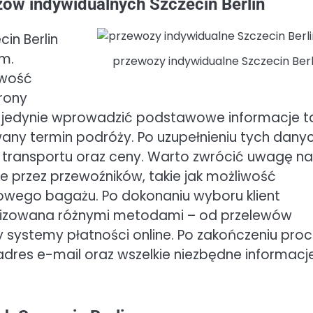
ów indywidualnych Szczecin Berlin
in Berlin
em.
przewozy indywidualne Szczecin Berl
iwość
trony
usi jedynie wprowadzić podstawowe informacje t
wany termin podróży. Po uzupełnieniu tych dany
transportu oraz ceny. Warto zwrócić uwagę na
 przez przewoźników, takie jak możliwość
owego bagażu. Po dokonaniu wyboru klient
ealizowana różnymi metodami – od przelewów
 systemy płatności online. Po zakończeniu pro
 adres e-mail oraz wszelkie niezbędne informacj