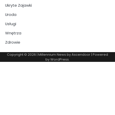
Ukryte Zajawki
Uroda
Usługi
Wnętrza
Zdrowie
Copyright © 2026
| Millennium News by
Ascendoor
| Powered
by
WordPress
.