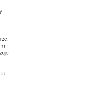
y
rza,
zym
zuje
ież