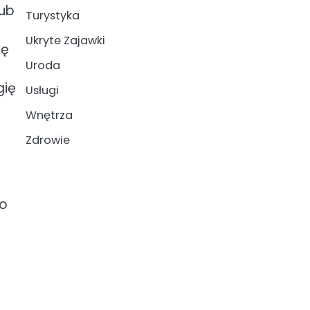
lub
Turystyka
Ukryte Zajawki
nę
Uroda
gię
Usługi
Wnętrza
Zdrowie
go