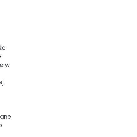
że
y
ie w
ej
wane
o