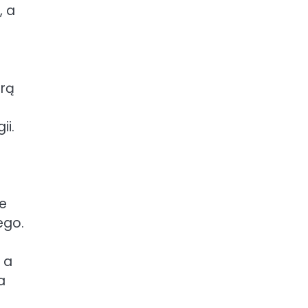
, a
urą
ii.
ze
ego.
 a
a