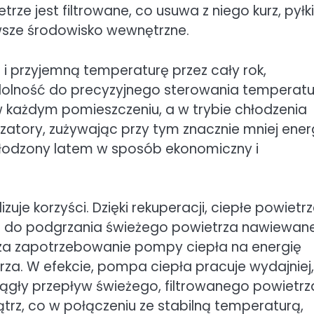
 jest filtrowane, co usuwa z niego kurz, pyłki
wsze środowisko wewnętrzne.
i przyjemną temperaturę przez cały rok,
zdolność do precyzyjnego sterowania temperat
 każdym pomieszczeniu, a w trybie chłodzenia
atory, zużywając przy tym znacznie mniej energ
hłodzony latem w sposób ekonomiczny i
je korzyści. Dzięki rekuperacji, ciepłe powietr
e do podgrzania świeżego powietrza nawiewan
sza zapotrzebowanie pompy ciepła na energię
a. W efekcie, pompa ciepła pracuje wydajniej,
iągły przepływ świeżego, filtrowanego powietrz
rz, co w połączeniu ze stabilną temperaturą,