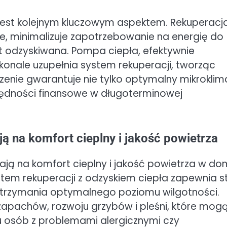
st kolejnym kluczowym aspektem. Rekuperacja
ze, minimalizuje zapotrzebowanie na energię do
st odzyskiwana. Pompa ciepła, efektywnie
konale uzupełnia system rekuperacji, tworząc
zenie gwarantuje nie tylko optymalny mikroklim
zędności finansowe w długoterminowej
ą na komfort cieplny i jakość powietrza
ją na komfort cieplny i jakość powietrza w do
em rekuperacji z odzyskiem ciepła zapewnia s
 utrzymania optymalnego poziomu wilgotności.
apachów, rozwoju grzybów i pleśni, które mog
 osób z problemami alergicznymi czy