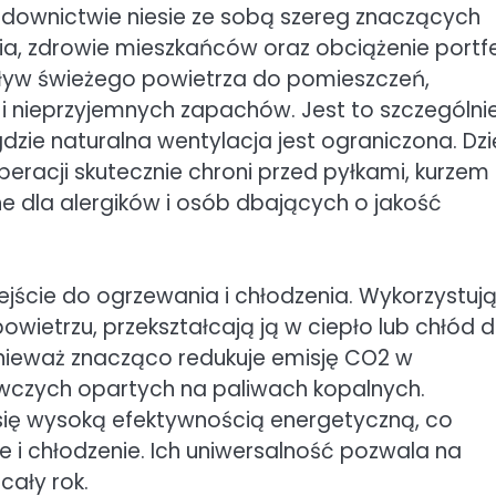
udownictwie niesie ze sobą szereg znaczących
cia, zdrowie mieszkańców oraz obciążenie portfe
pływ świeżego powietrza do pomieszczeń,
i i nieprzyjemnych zapachów. Jest to szczególni
dzie naturalna wentylacja jest ograniczona. Dzi
eracji skutecznie chroni przed pyłkami, kurzem 
ne dla alergików i osób dbających o jakość
ejście do ogrzewania i chłodzenia. Wykorzystuj
wietrzu, przekształcają ją w ciepło lub chłód d
onieważ znacząco redukuje emisję CO2 w
czych opartych na paliwach kopalnych.
się wysoką efektywnością energetyczną, co
e i chłodzenie. Ich uniwersalność pozwala na
cały rok.