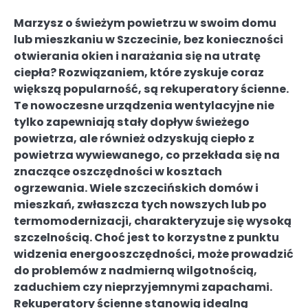
Marzysz o świeżym powietrzu w swoim domu
lub mieszkaniu w Szczecinie, bez konieczności
otwierania okien i narażania się na utratę
ciepła? Rozwiązaniem, które zyskuje coraz
większą popularność, są rekuperatory ścienne.
Te nowoczesne urządzenia wentylacyjne nie
tylko zapewniają stały dopływ świeżego
powietrza, ale również odzyskują ciepło z
powietrza wywiewanego, co przekłada się na
znaczące oszczędności w kosztach
ogrzewania. Wiele szczecińskich domów i
mieszkań, zwłaszcza tych nowszych lub po
termomodernizacji, charakteryzuje się wysoką
szczelnością. Choć jest to korzystne z punktu
widzenia energooszczędności, może prowadzić
do problemów z nadmierną wilgotnością,
zaduchiem czy nieprzyjemnymi zapachami.
Rekuperatory ścienne stanowią idealną