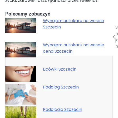
życia, zdrowie i oszczędności przez wiele lat.
Polecamy zobaczyć
Wynajem autokaru na wesele
Szczecin
S
Nawigacja
n
wpisu
j
Wynajem autokaru na wesele
n
cena Szczecin
Licówki Szczecin
Podolog Szczecin
Podologia Szczecin