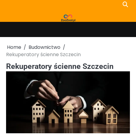
Skip
to
content
Home
Budownictwo
Rekuperatory ścienne Szczecin
Rekuperatory ścienne Szczecin