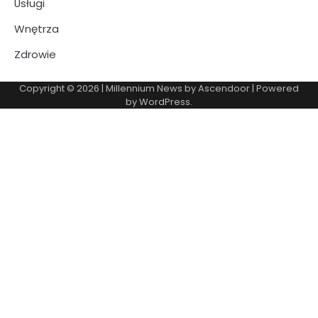
Usługi
Wnętrza
Zdrowie
Copyright © 2026
| Millennium News by
Ascendoor
| Powered
by
WordPress
.