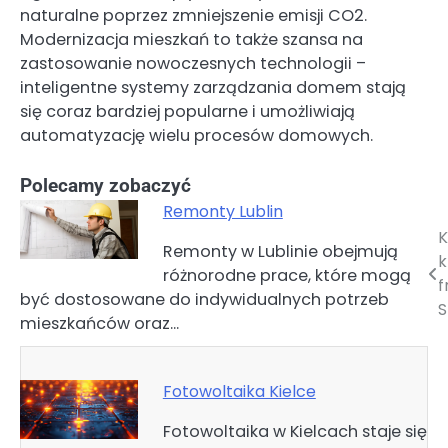
naturalne poprzez zmniejszenie emisji CO2.
Modernizacja mieszkań to także szansa na
zastosowanie nowoczesnych technologii –
inteligentne systemy zarządzania domem stają
się coraz bardziej popularne i umożliwiają
automatyzację wielu procesów domowych.
Polecamy zobaczyć
Remonty Lublin
K
Nawigacja
Remonty w Lublinie obejmują
k
różnorodne prace, które mogą
wpisu
f
być dostosowane do indywidualnych potrzeb
S
mieszkańców oraz…
Fotowoltaika Kielce
Fotowoltaika w Kielcach staje się