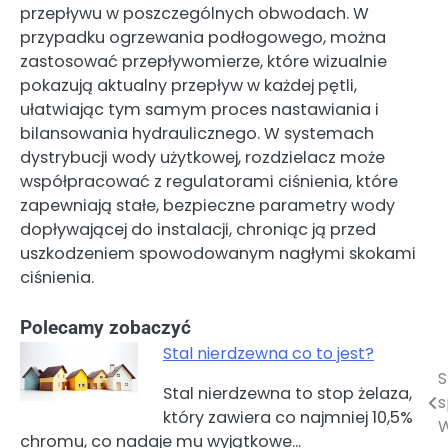
przepływu w poszczególnych obwodach. W
przypadku ogrzewania podłogowego, można
zastosować przepływomierze, które wizualnie
pokazują aktualny przepływ w każdej pętli,
ułatwiając tym samym proces nastawiania i
bilansowania hydraulicznego. W systemach
dystrybucji wody użytkowej, rozdzielacz może
współpracować z regulatorami ciśnienia, które
zapewniają stałe, bezpieczne parametry wody
dopływającej do instalacji, chroniąc ją przed
uszkodzeniem spowodowanym nagłymi skokami
ciśnienia.
Polecamy zobaczyć
Stal nierdzewna co to jest?
Nawigacja
Stal nierdzewna to stop żelaza,
s
który zawiera co najmniej 10,5%
wpisu
W
chromu, co nadaje mu wyjątkowe…