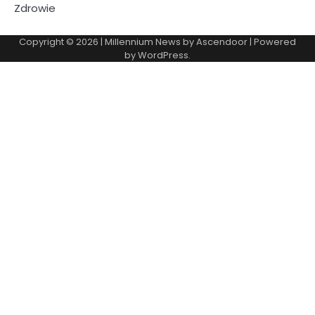
Zdrowie
Copyright © 2026
| Millennium News by
Ascendoor
| Powered
by
WordPress
.