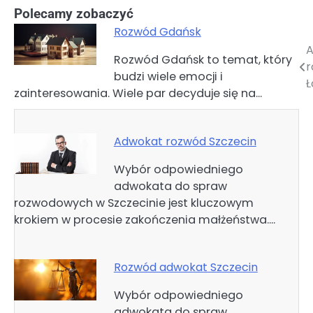
Polecamy zobaczyć
Rozwód Gdańsk
A
Nawigacja
Rozwód Gdańsk to temat, który
r
budzi wiele emocji i
wpisu
Ł
zainteresowania. Wiele par decyduje się na…
Adwokat rozwód Szczecin
Wybór odpowiedniego
adwokata do spraw
rozwodowych w Szczecinie jest kluczowym
krokiem w procesie zakończenia małżeństwa.…
Rozwód adwokat Szczecin
Wybór odpowiedniego
adwokata do spraw