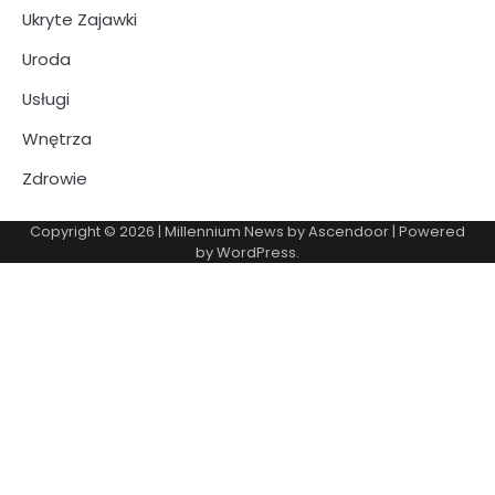
Ukryte Zajawki
Uroda
Usługi
Wnętrza
Zdrowie
Copyright © 2026
| Millennium News by
Ascendoor
| Powered
by
WordPress
.