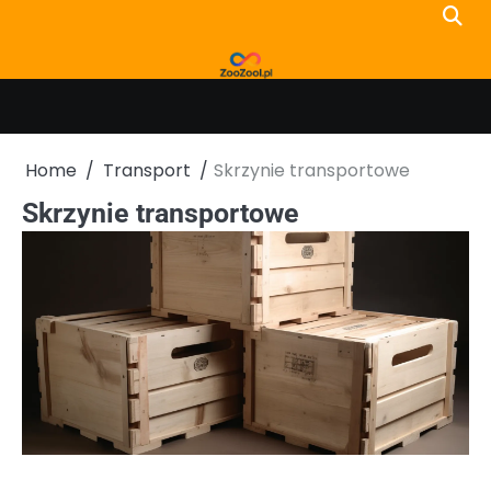
Skip
to
content
Home
Transport
Skrzynie transportowe
Skrzynie transportowe