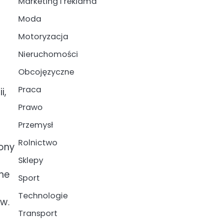
Marketing i reklama
Moda
Motoryzacja
Nieruchomości
Obcojęzyczne
Praca
i,
Prawo
Przemysł
Rolnictwo
ony
Sklepy
lne
Sport
Technologie
ów.
Transport