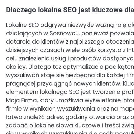
Dlaczego lokalne SEO jest kluczowe dl
Lokalne SEO odgrywa niezwykle ważną rolę dl
działających w Sosnowcu, ponieważ pozwala
dotarcie do klientów z najbliższego otoczeni
dzisiejszych czasach wiele osób korzysta z In
celu znalezienia usług i produktów dostępnyc
okolicy. Dlatego też optymalizacja pod kąte
wyszukiwań staje się niezbędna dla każdej fi
pragnącej przyciągnąć nowych klientów. Kl
elementem lokalnego SEO jest tworzenie prof
Moja Firma, który umożliwia wyświetlanie info
firmie w wynikach wyszukiwania oraz na mapa
łatwo znaleźć adres, godziny otwarcia oraz 
zadbać o lokalne słowa kluczowe i treści zwi
się w wynikach wyszukiwania dla osób poszu