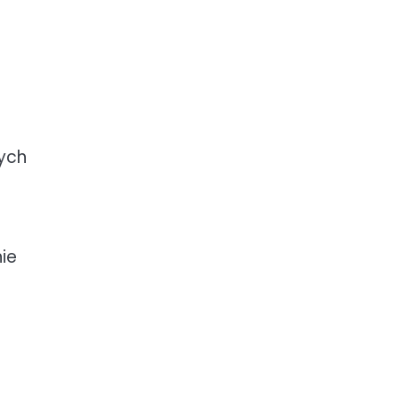
nych
ie