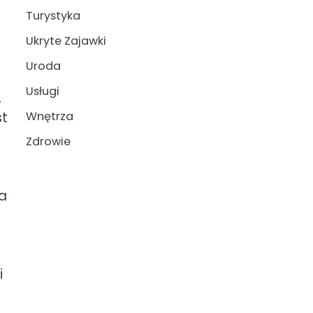
Turystyka
Ukryte Zajawki
Uroda
Usługi
,
st
Wnętrza
Zdrowie
a
i