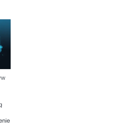
WWW
ą
enie