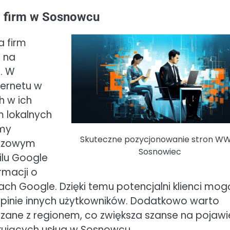
a firm w Sosnowcu
a firm
 na
a. W
ternetu w
h w ich
m lokalnych
rmy
Skuteczne pozycjonowanie stron 
uczowym
Sosnowiec
ilu Google
rmacji o
ch Google. Dzięki temu potencjalni klienci mog
opinie innych użytkowników. Dodatkowo warto
ązane z regionem, co zwiększa szanse na pojawi
kujących usług w Sosnowcu.