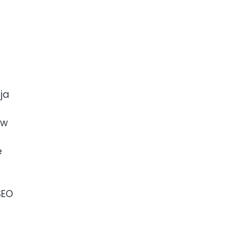
ja
ów
e
SEO