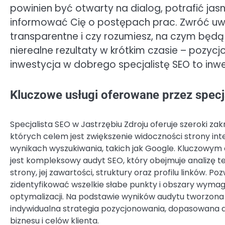
powinien być otwarty na dialog, potrafić jas
informować Cię o postępach prac. Zwróć uw
transparentne i czy rozumiesz, na czym będą 
nierealne rezultaty w krótkim czasie – pozyc
inwestycja w dobrego specjalistę SEO to inwe
Kluczowe usługi oferowane przez specj
Specjalista SEO w Jastrzębiu Zdroju oferuje szeroki zakr
których celem jest zwiększenie widoczności strony in
wynikach wyszukiwania, takich jak Google. Kluczowy
jest kompleksowy audyt SEO, który obejmuje analizę t
strony, jej zawartości, struktury oraz profilu linków. Po
zidentyfikować wszelkie słabe punkty i obszary wyma
optymalizacji. Na podstawie wyników audytu tworzona 
indywidualna strategia pozycjonowania, dopasowana d
biznesu i celów klienta.