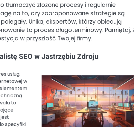
no tłumaczyć złożone procesy i regularnie
agę na to, czy zaproponowane strategie są
polegały. Unikaj ekspertów, którzy obiecują
jonowanie to proces długoterminowy. Pamiętaj, 
stycja w przyszłość Twojej firmy.
alistę SEO w Jastrzębiu Zdroju
es usług,
ternetowej w
m elementem
echniczną
zwala to
gające
jest
o specyfiki