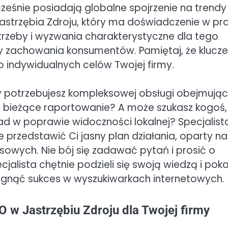
cześnie posiadają globalne spojrzenie na trendy
Jastrzębia Zdroju, który ma doświadczenie w pr
potrzeby i wyzwania charakterystyczne dla tego
czy zachowania konsumentów. Pamiętaj, że klucz
o indywidualnych celów Twojej firmy.
zy potrzebujesz kompleksowej obsługi obejmując
g i bieżące raportowanie? A może szukasz kogoś,
d w poprawie widoczności lokalnej? Specjalist
 przedstawić Ci jasny plan działania, oparty na
nesowych. Nie bój się zadawać pytań i prosić o
cjalista chętnie podzieli się swoją wiedzą i poka
ągnąć sukces w wyszukiwarkach internetowych.
 w Jastrzębiu Zdroju dla Twojej firmy