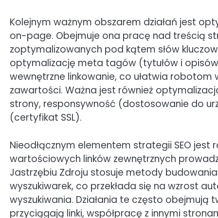
Kolejnym ważnym obszarem działań jest opt
on-page. Obejmuje ona pracę nad treścią stro
zoptymalizowanych pod kątem słów kluczowy
optymalizację meta tagów (tytułów i opisów
wewnętrzne linkowanie, co ułatwia robotom w
zawartości. Ważna jest również optymalizac
strony, responsywność (dostosowanie do ur
(certyfikat SSL).
Nieodłącznym elementem strategii SEO jest ró
wartościowych linków zewnętrznych prowadzą
Jastrzębiu Zdroju stosuje metody budowania p
wyszukiwarek, co przekłada się na wzrost auto
wyszukiwania. Działania te często obejmują tw
przyciągają linki, współpracę z innymi strona