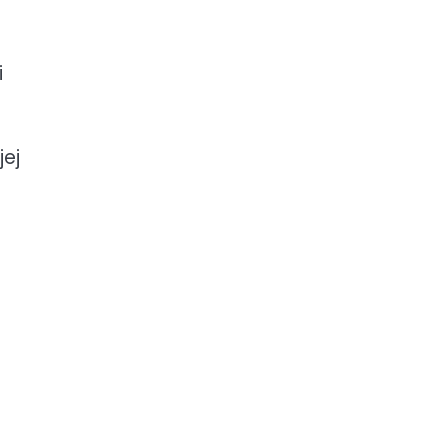
i
jej