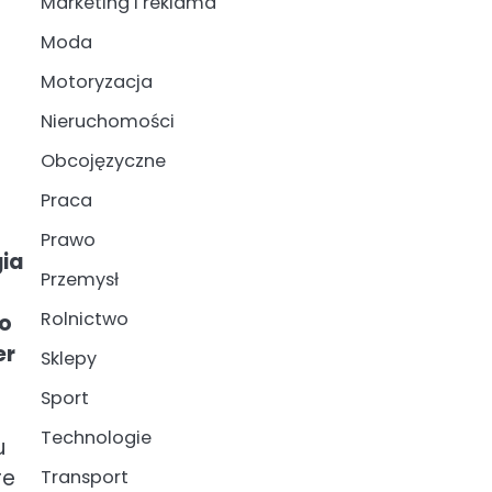
Marketing i reklama
Moda
Motoryzacja
Nieruchomości
Obcojęzyczne
Praca
Prawo
gia
Przemysł
Rolnictwo
to
er
Sklepy
Sport
Technologie
u
re
Transport