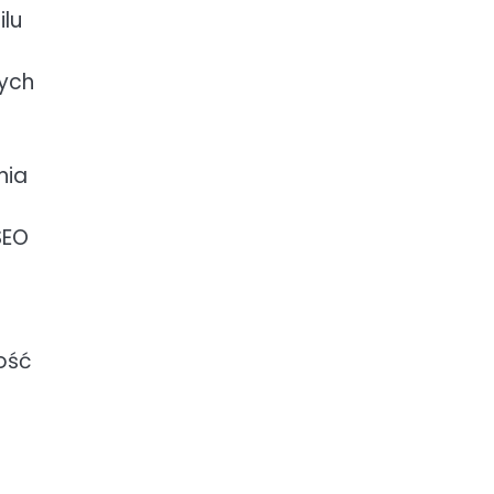
ilu
cych
nia
SEO
ność