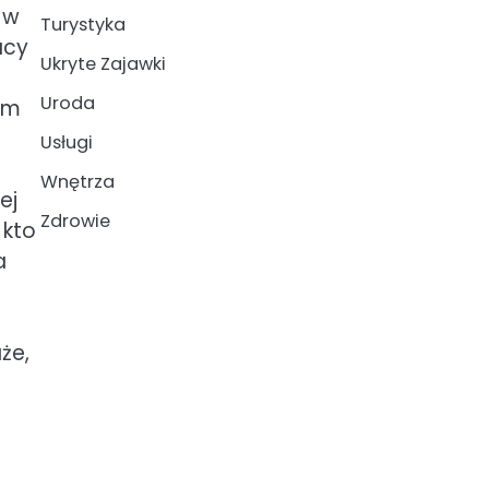
 w
Turystyka
acy
Ukryte Zajawki
Uroda
em
Usługi
Wnętrza
ej
Zdrowie
 kto
a
że,