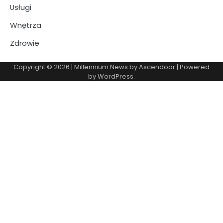
Usługi
Wnętrza
Zdrowie
Copyright © 2026
| Millennium News by
Ascendoor
| Powered
by
WordPress
.