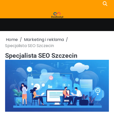
Skip
to
content
Home
Marketing i reklama
Specjalista SEO Szczecin
Specjalista SEO Szczecin