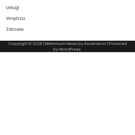
Usługi
Wnętrza
Zdrowie
Copyright © 2026
| Millennium News by
Ascendoor
| Powered
by
WordPress
.