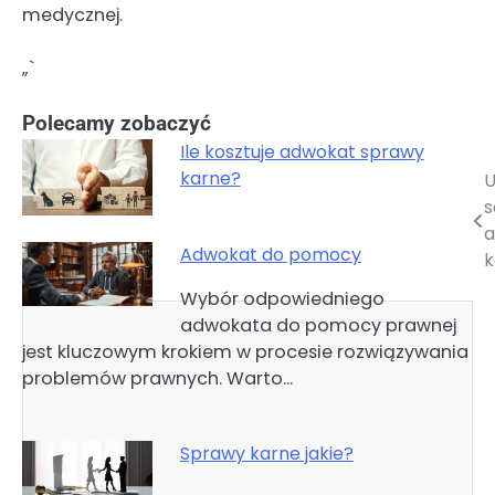
medycznej.
„`
Polecamy zobaczyć
Ile kosztuje adwokat sprawy
karne?
U
Nawigacja
s
wpisu
a
Adwokat do pomocy
k
Wybór odpowiedniego
adwokata do pomocy prawnej
jest kluczowym krokiem w procesie rozwiązywania
problemów prawnych. Warto…
Sprawy karne jakie?