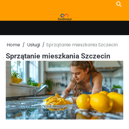
Skip
to
content
Home
Usługi
Sprzątanie mieszkania Szczecin
Sprzątanie mieszkania Szczecin