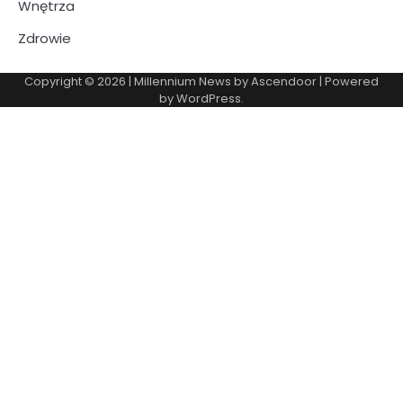
Wnętrza
Zdrowie
Copyright © 2026
| Millennium News by
Ascendoor
| Powered
by
WordPress
.