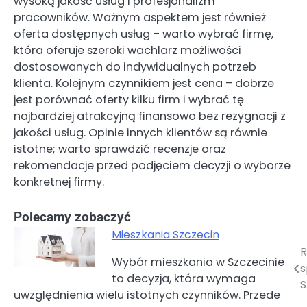
wysoką jakość usług i profesjonalizm
pracowników. Ważnym aspektem jest również
oferta dostępnych usług – warto wybrać firmę,
która oferuje szeroki wachlarz możliwości
dostosowanych do indywidualnych potrzeb
klienta. Kolejnym czynnikiem jest cena – dobrze
jest porównać oferty kilku firm i wybrać tę
najbardziej atrakcyjną finansowo bez rezygnacji z
jakości usług. Opinie innych klientów są równie
istotne; warto sprawdzić recenzje oraz
rekomendacje przed podjęciem decyzji o wyborze
konkretnej firmy.
Polecamy zobaczyć
Mieszkania Szczecin
R
Nawigacja
Wybór mieszkania w Szczecinie
s
to decyzja, która wymaga
wpisu
S
uwzględnienia wielu istotnych czynników. Przede