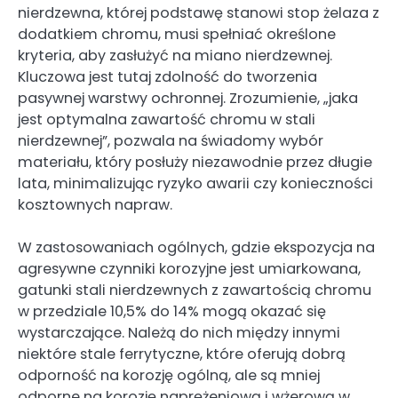
nierdzewna, której podstawę stanowi stop żelaza z
dodatkiem chromu, musi spełniać określone
kryteria, aby zasłużyć na miano nierdzewnej.
Kluczowa jest tutaj zdolność do tworzenia
pasywnej warstwy ochronnej. Zrozumienie, „jaka
jest optymalna zawartość chromu w stali
nierdzewnej”, pozwala na świadomy wybór
materiału, który posłuży niezawodnie przez długie
lata, minimalizując ryzyko awarii czy konieczności
kosztownych napraw.
W zastosowaniach ogólnych, gdzie ekspozycja na
agresywne czynniki korozyjne jest umiarkowana,
gatunki stali nierdzewnych z zawartością chromu
w przedziale 10,5% do 14% mogą okazać się
wystarczające. Należą do nich między innymi
niektóre stale ferrytyczne, które oferują dobrą
odporność na korozję ogólną, ale są mniej
odporne na korozję naprężeniową i wżerową w