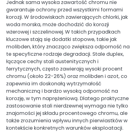
Jednak sama wysoka zawartość chromu nie
gwarantuje ochrony przed wszystkimi formami
korozji. W środowiskach zawierających chlorki, jak
woda morska, może dochodzić do korozji
wżerowej i szczelinowej. W takich przypadkach
kluczowe stają się dodatki stopowe, takie jak
molibden, który znacząco zwiększa odporność na
te specyficzne rodzaje degradacji. Stale duplex,
łączące cechy stali austenitycznych i
ferrytycznych, często zawierają wysoki procent
chromu (około 22-26%) oraz molibden i azot, co
zapewnia im doskonałą wytrzymałość
mechaniczną i bardzo wysoką odporność na
korozję, w tym naprężeniową. Dlatego praktyczne
zastosowanie stali nierdzewnej wymaga nie tylko
znajomości jej składu procentowego chromu, ale
także zrozumienia wpływu innych pierwiastków w
kontekście konkretnych warunków eksploatacji.