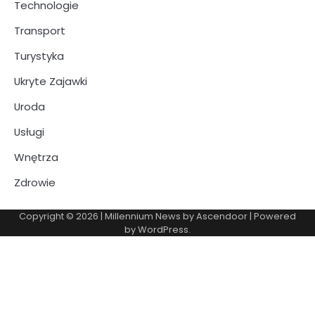
Technologie
Transport
Turystyka
Ukryte Zajawki
Uroda
Usługi
Wnętrza
Zdrowie
Copyright © 2026
| Millennium News by
Ascendoor
| Powered
by
WordPress
.