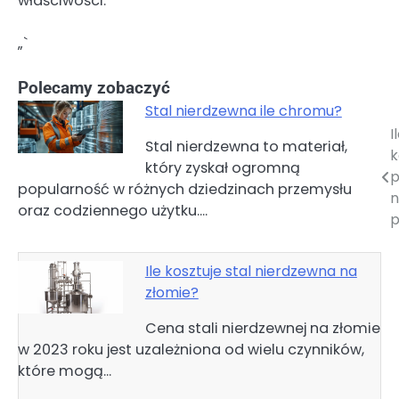
właściwości.
„`
Polecamy zobaczyć
Stal nierdzewna ile chromu?
I
Nawigacja
Stal nierdzewna to materiał,
k
który zyskał ogromną
wpisu
p
popularność w różnych dziedzinach przemysłu
n
oraz codziennego użytku.…
p
Ile kosztuje stal nierdzewna na
złomie?
Cena stali nierdzewnej na złomie
w 2023 roku jest uzależniona od wielu czynników,
które mogą…