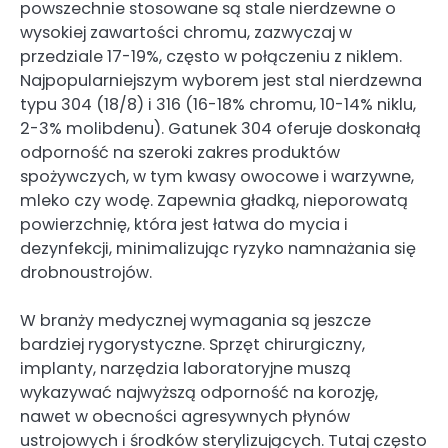
powszechnie stosowane są stale nierdzewne o
wysokiej zawartości chromu, zazwyczaj w
przedziale 17-19%, często w połączeniu z niklem.
Najpopularniejszym wyborem jest stal nierdzewna
typu 304 (18/8) i 316 (16-18% chromu, 10-14% niklu,
2-3% molibdenu). Gatunek 304 oferuje doskonałą
odporność na szeroki zakres produktów
spożywczych, w tym kwasy owocowe i warzywne,
mleko czy wodę. Zapewnia gładką, nieporowatą
powierzchnię, która jest łatwa do mycia i
dezynfekcji, minimalizując ryzyko namnażania się
drobnoustrojów.
W branży medycznej wymagania są jeszcze
bardziej rygorystyczne. Sprzęt chirurgiczny,
implanty, narzędzia laboratoryjne muszą
wykazywać najwyższą odporność na korozję,
nawet w obecności agresywnych płynów
ustrojowych i środków sterylizujących. Tutaj często