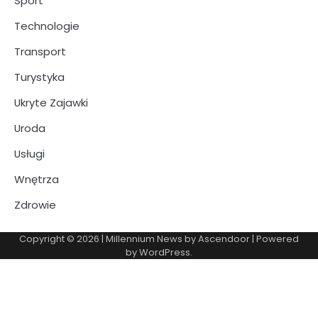
Sport
Technologie
Transport
Turystyka
Ukryte Zajawki
Uroda
Usługi
Wnętrza
Zdrowie
Copyright © 2026
| Millennium News by
Ascendoor
| Powered
by
WordPress
.