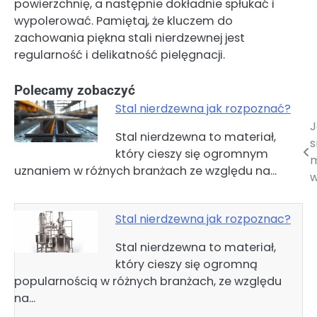
powierzchnię, a następnie dokładnie spłukać i
wypolerować. Pamiętaj, że kluczem do
zachowania piękna stali nierdzewnej jest
regularność i delikatność pielęgnacji.
Polecamy zobaczyć
Stal nierdzewna jak rozpoznać?
J
Nawigacja
Stal nierdzewna to materiał,
s
który cieszy się ogromnym
wpisu
m
uznaniem w różnych branżach ze względu na…
w
Stal nierdzewna jak rozpoznac?
Stal nierdzewna to materiał,
który cieszy się ogromną
popularnością w różnych branżach, ze względu
na…