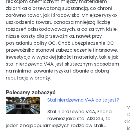
reakcjom chemicznym między materiałem
zbiornika a przewożoną substancją, co chroni
zarówno towar, jak i środowisko. Mniejsze ryzyko
uszkodzenia towaru oznacza mniejszą liczbę
roszczeń odszkodowawczych, a co za tym idzie,
niższe koszty dla przewoźnika, nawet przy
posiadaniu polisy OC. Choć ubezpieczenie OC
przewoźnika stanowi zabezpieczenie finansowe,
inwestycja w wysokiej jakości materiały, takie jak
stal nierdzewna V4A, jest skutecznym sposobem
na minimalizowanie ryzyka i dbanie o dobrą
reputację w branży.
Polecamy zobaczyć
Stal nierdzewna V4A co to jest?
W
Nawigacja
Stal nierdzewna V4A, znana
D
również jako stal AISI 316, to
wpisu
l
jeden z najpopularniejszych rodzajów stali…
j