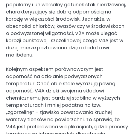
popularny i uniwersalny gatunek stali nierdzewnej,
charakteryzujący się dobrą odpornością na
korozję w większości środowisk. Jednakże, w
obecności chlorków, kwasów czy w środowiskach
o podwyższonej wilgotności, V2A może ulegać
korozji punktowej i szczelinowej, czego V4A jest w
dużej mierze pozbawiona dzięki dodatkowi
molibdenu.
Kolejnym aspektem porównawczym jest
odporność na działanie podwyższonych
temperatur. Choć obie stale wykazują pewną
odporność, V4A dzięki swojemu składowi
chemicznemu jest bardziej stabilna w wyższych
temperaturach i mniej podatna na tzw.
„zgorzelinę” – zjawisko powstawania kruchej
warstwy tlenków na powierzchni. To sprawia, że
V4A jest preferowana w aplikacjach, gdzie procesy
termiczne są intensywne lub długotrwałe.