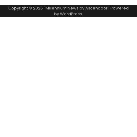
Copyright © 2026
| Millennium News by
Ascendoor
| Powered
by
WordPress
.