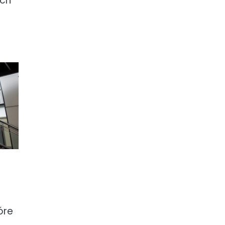
ich
óre