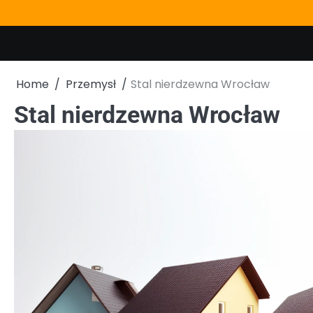
Skip
to
content
Home
Przemysł
Stal nierdzewna Wrocław
Stal nierdzewna Wrocław