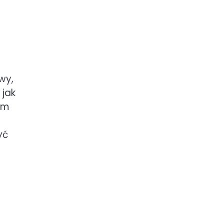
wy,
 jak
ym
yć