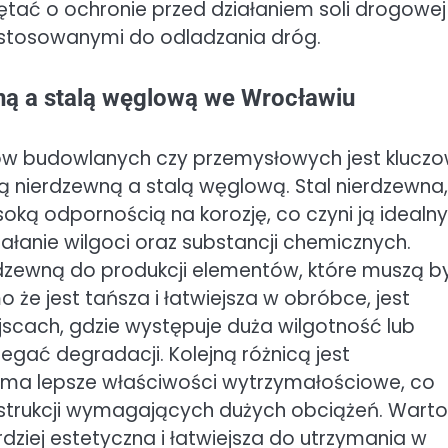
tać o ochronie przed działaniem soli drogowej
 stosowanymi do odladzania dróg.
wną a stalą węglową we Wrocławiu
w budowlanych czy przemysłowych jest kluczo
ą nierdzewną a stalą węglową. Stal nierdzewna,
oką odpornością na korozję, co czyni ją idealn
łanie wilgoci oraz substancji chemicznych.
rdzewną do produkcji elementów, które muszą b
o że jest tańsza i łatwiejsza w obróbce, jest
jscach, gdzie występuje duża wilgotność lub
gać degradacji. Kolejną różnicą jest
 ma lepsze właściwości wytrzymałościowe, co
onstrukcji wymagających dużych obciążeń. Warto
dziej estetyczna i łatwiejsza do utrzymania w