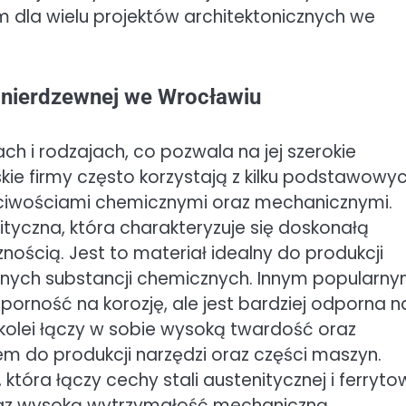
 dla wielu projektów architektonicznych we
li nierdzewnej we Wrocławiu
h i rodzajach, co pozwala na jej szerokie
ie firmy często korzystają z kilku podstawowy
łaściwościami chemicznymi oraz mechanicznymi.
ityczna, która charakteryzuje się doskonałą
ością. Jest to materiał idealny do produkcji
nych substancji chemicznych. Innym popularn
porność na korozję, ale jest bardziej odporna n
kolei łączy w sobie wysoką twardość oraz
em do produkcji narzędzi oraz części maszyn.
tóra łączy cechy stali austenitycznej i ferrytow
raz wysoką wytrzymałość mechaniczną.