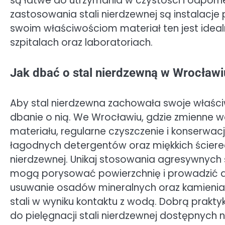
są łatwe do utrzymania w czystości i odporn
zastosowania stali nierdzewnej są instalacj
swoim właściwościom materiał ten jest idea
szpitalach oraz laboratoriach.
Jak dbać o stal nierdzewną w Wrocławi
Aby stal nierdzewna zachowała swoje właściw
dbanie o nią. We Wrocławiu, gdzie zmienne
materiału, regularne czyszczenie i konserwacj
łagodnych detergentów oraz miękkich ścierec
nierdzewnej. Unikaj stosowania agresywnych 
mogą porysować powierzchnię i prowadzić d
usuwanie osadów mineralnych oraz kamienia
stali w wyniku kontaktu z wodą. Dobrą prakt
do pielęgnacji stali nierdzewnej dostępnych 