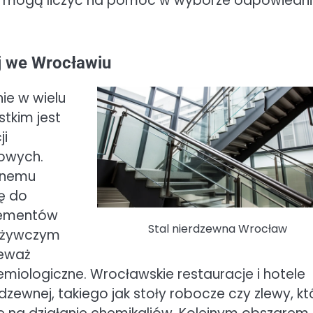
enci mogą liczyć na pomoc w wyborze odpowiedn
ej we Wrocławiu
ie w wielu
tkim jest
ji
owych.
cznemu
ię do
elementów
Stal nierdzewna Wrocław
pożywczym
ieważ
miologiczne. Wrocławskie restauracje i hotele
dzewnej, takiego jak stoły robocze czy zlewy, kt