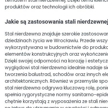
tematem stali nierdzewnej. Dzięki temu kli
produktów oraz technologii ich obróbki.
Jakie są zastosowania stali nierdzewn
Stal nierdzewna znajduje szerokie zastosowan
dziedzinach życia we Wrocławiu. Przede wszys
wykorzystywana w budownictwie do produkc
elementów konstrukcyjnych oraz wykończeni
Dzięki swojej odporności na korozję i estety
wyglądowi stal nierdzewna idealnie nadaje s
tworzenia balustrad, schodów oraz innych 
architektonicznych. Również w przemyśle s
stal nierdzewna odgrywa kluczową rolę, pon
spełnia rygorystyczne normy sanitarno-epide
chętnie korzystają z wyposażenia ze stali nier