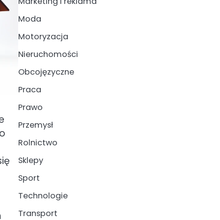
Marketing i reklama
Moda
Motoryzacja
Nieruchomości
Obcojęzyczne
Praca
Prawo
e
Przemysł
do
Rolnictwo
ię
Sklepy
Sport
Technologie
Transport
m