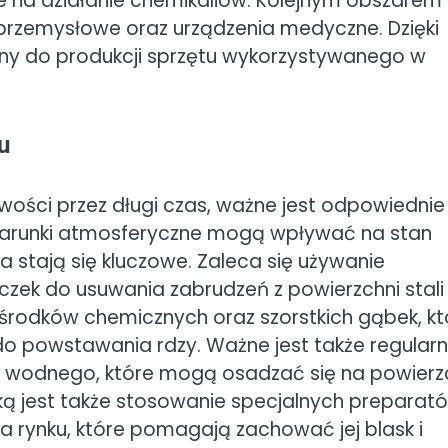
e na działanie chemikaliów. Kolejnym obszarem
e przemysłowe oraz urządzenia medyczne. Dzięki
lny do produkcji sprzętu wykorzystywanego w
u
ości przez długi czas, ważne jest odpowiednie
 warunki atmosferyczne mogą wpływać na stan
a stają się kluczowe. Zaleca się używanie
zek do usuwania zabrudzeń z powierzchni stali
środków chemicznych oraz szorstkich gąbek, kt
o powstawania rdzy. Ważne jest także regular
 wodnego, które mogą osadzać się na powierz
yką jest także stosowanie specjalnych preparat
na rynku, które pomagają zachować jej blask i