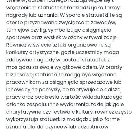
Wiele wydarzeń różnego rodzaju wiąże się z
wręczeniem statuetek z mosiądzu jako formy
nagrody lub uznania. W sporcie statuetki te są
często przyznawane zwycięzcom zawodów,
turniejów czy lig, symbolizując osiągnięcia
sportowe oraz wysiłek włożony w rywalizację.
Również w świecie sztuki organizowane są
konkursy artystyczne, gdzie uczestnicy mogą
zdobywać nagrody w postaci statuetek z
mosiądzu za swoje wyjątkowe dzieła. W branży
biznesowej statuetki te mogą być wręczane
pracownikom za osiągnięcia sprzedażowe lub
innowacyjne pomysły, co motywuje do dalszej
pracy oraz podkreśla wartość wkładu każdego
członka zespołu. Inne wydarzenia, takie jak gale
charytatywne czy festiwale kultury, również często
wykorzystują statuetki z mosiądzu jako formę
uznania dla darczyńców lub uczestników.