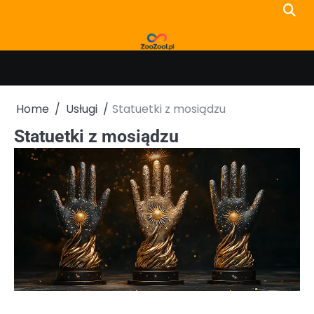
Skip
to
content
Home
Usługi
Statuetki z mosiądzu
Statuetki z mosiądzu