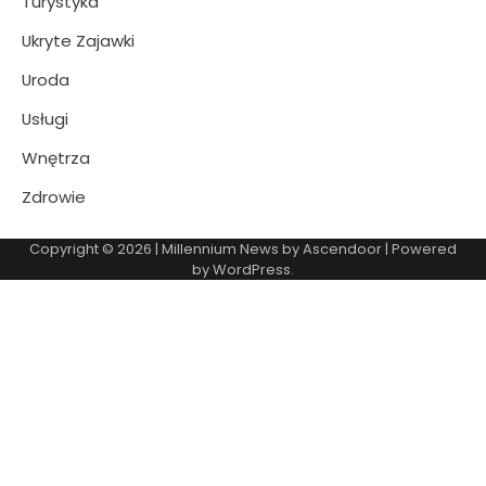
Turystyka
Ukryte Zajawki
Uroda
Usługi
Wnętrza
Zdrowie
Copyright © 2026
| Millennium News by
Ascendoor
| Powered
by
WordPress
.