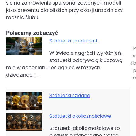
się na zamówienie spersonalizowanych modeli
jako prezentu dla bliskich przy okazji urodzin czy
rocznic ślubu.
Polecamy zobaczyć
Statuetki producent
P
Nawigacja
W świecie nagród i wyróżnień,
s
statuetki odgrywają kluczową
wpisu
b
rolę w docenianiu osiągnięć w różnych
p
dziedzinach.…
e
Statuetki szklane
Statuetki okolicznościowe
Statuetki okolicznościowe to
niezwykle różnorodne trofea,