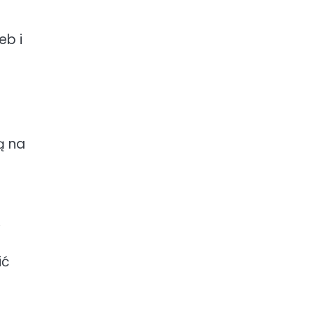
eb i
ą na
,
ić