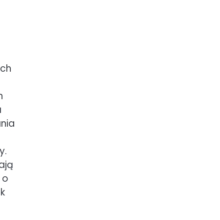
ych
h
a
nia
y.
ają
 o
ak