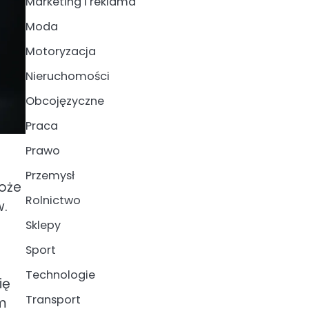
Marketing i reklama
Moda
Motoryzacja
Nieruchomości
Obcojęzyczne
Praca
Prawo
Przemysł
może
Rolnictwo
w.
Sklepy
Sport
Technologie
ię
Transport
em