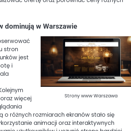
nalizować ofertę oraz porównać ceny różnych
ww dominują w Warszawie
obserwować
u stron
runków jest
otę i
wala
 Kolejnym
Strony www Warszawa
oraz więcej
glądania
lą o różnych rozmiarach ekranów stało się
korzystanie animacji oraz interaktywnych