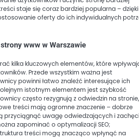
nie użytkowników i uczynić stronę bardziej
reści staje się coraz bardziej popularna – dzięki
ostosowanie oferty do ich indywidualnych potrz
j strony www w Warszawie
rać kilka kluczowych elementów, które wpływaj
tkowników. Przede wszystkim ważna jest
kownicy powinni łatwo znaleźć interesujące ich
 Kolejnym istotnym elementem jest szybkość
ownicy często rezygnują z odwiedzin na stronie
ciowe treści mają ogromne znaczenie – dobrze
gą przyciągnąć uwagę odwiedzających i zachęc
 można zapominać o optymalizacji SEO;
truktura treści mogą znacząco wpłynąć na