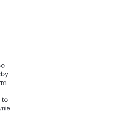
co
zby
nym
 to
wnie