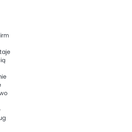
firm
taje
ią
nie
e
owo
e
ug