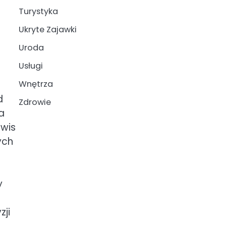
Turystyka
Ukryte Zajawki
Uroda
Usługi
Wnętrza
d
Zdrowie
a
rwis
ych
y
zji