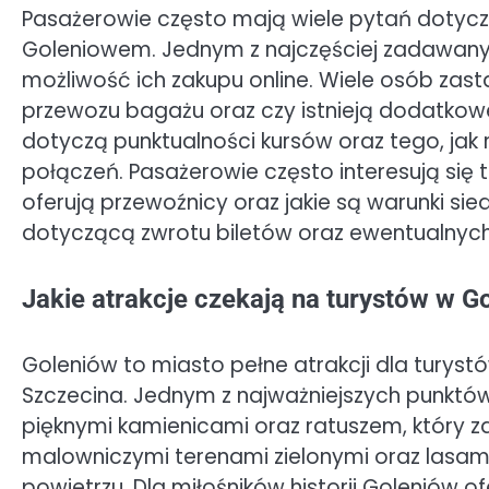
Pasażerowie często mają wiele pytań dotyc
Goleniowem. Jednym z najczęściej zadawanyc
możliwość ich zakupu online. Wiele osób zast
przewozu bagażu oraz czy istnieją dodatkowe 
dotyczą punktualności kursów oraz tego, jak
połączeń. Pasażerowie często interesują się
oferują przewoźnicy oraz jakie są warunki si
dotyczącą zwrotu biletów oraz ewentualnych
Jakie atrakcje czekają na turystów w G
Goleniów to miasto pełne atrakcji dla turys
Szczecina. Jednym z najważniejszych punktó
pięknymi kamienicami oraz ratuszem, który z
malowniczymi terenami zielonymi oraz lasa
powietrzu. Dla miłośników historii Goleniów 