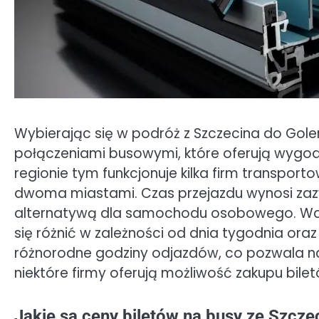
Wybierając się w podróż z Szczecina do Gol
połączeniami busowymi, które oferują wygodn
regionie tym funkcjonuje kilka firm transport
dwoma miastami. Czas przejazdu wynosi zazw
alternatywą dla samochodu osobowego. War
się różnić w zależności od dnia tygodnia ora
różnorodne godziny odjazdów, co pozwala n
niektóre firmy oferują możliwość zakupu bilet
Jakie są ceny biletów na busy ze Szcz