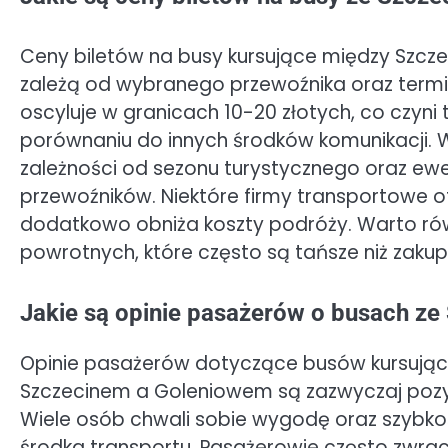
Ceny biletów na busy kursujące między Szcz
zależą od wybranego przewoźnika oraz termin
oscyluje w granicach 10-20 złotych, co czyni
porównaniu do innych środków komunikacji. 
zależności od sezonu turystycznego oraz ew
przewoźników. Niektóre firmy transportowe ofe
dodatkowo obniża koszty podróży. Warto ró
powrotnych, które często są tańsze niż zaku
Jakie są opinie pasażerów o busach ze
Opinie pasażerów dotyczące busów kursują
Szczecinem a Goleniowem są zazwyczaj poz
Wiele osób chwali sobie wygodę oraz szybk
środka transportu. Pasażerowie często zwr