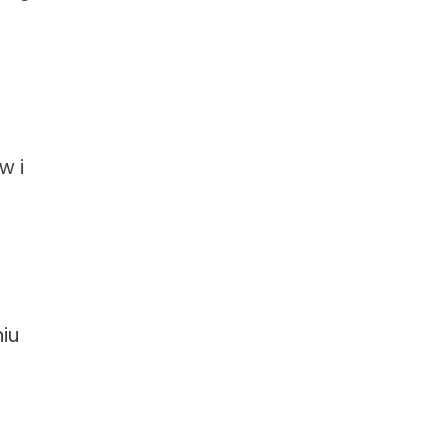
w i
iu