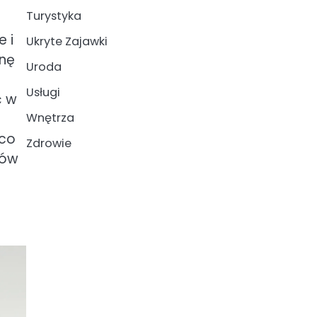
Turystyka
 i
Ukryte Zajawki
onę
Uroda
Usługi
ć w
Wnętrza
 co
Zdrowie
tów