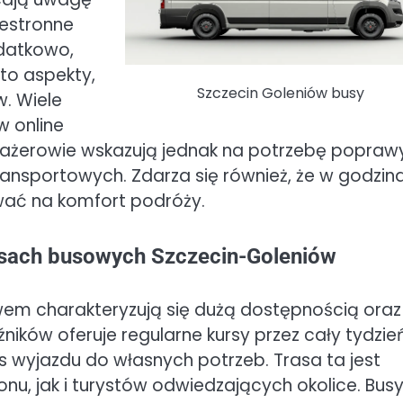
zestronne
odatkowo,
to aspekty,
Szczecin Goleniów busy
. Wiele
w online
asażerowie wskazują jednak na potrzebę popraw
transportowych. Zdarza się również, że w godzin
wać na komfort podróży.
rasach busowych Szczecin-Goleniów
em charakteryzują się dużą dostępnością oraz
ków oferuje regularne kursy przez cały tydzień
wyjazdu do własnych potrzeb. Trasa ta jest
u, jak i turystów odwiedzających okolice. Bus