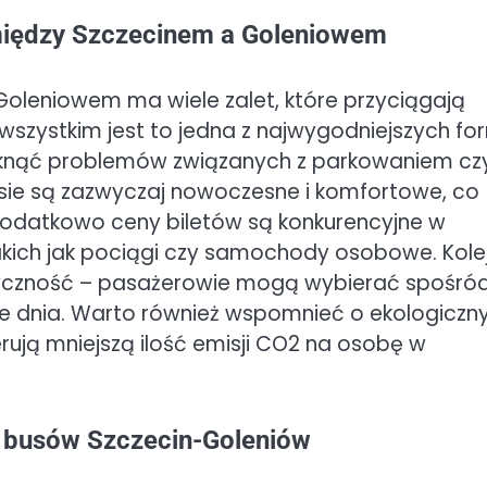
między Szczecinem a Goleniowem
leniowem ma wiele zalet, które przyciągają
wszystkim jest to jedna z najwygodniejszych fo
niknąć problemów związanych z parkowaniem cz
asie są zazwyczaj nowoczesne i komfortowe, co
 Dodatkowo ceny biletów są konkurencyjne w
akich jak pociągi czy samochody osobowe. Kole
astyczność – pasażerowie mogą wybierać spośró
ie dnia. Warto również wspomnieć o ekologiczn
ują mniejszą ilość emisji CO2 na osobę w
e busów Szczecin-Goleniów