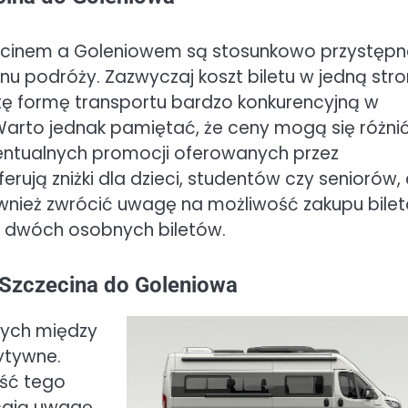
ecinem a Goleniowem są stosunkowo przystępne
u podróży. Zazwyczaj koszt biletu w jedną str
 tę formę transportu bardzo konkurencyjną w
Warto jednak pamiętać, że ceny mogą się różni
entualnych promocji oferowanych przez
rują zniżki dla dzieci, studentów czy seniorów,
wnież zwrócić uwagę na możliwość zakupu bile
p dwóch osobnych biletów.
 Szczecina do Goleniowa
cych między
ytywne.
ość tego
acają uwagę