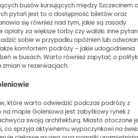
zących busów kursujących między Szczecinem 
h pytań jest to o dostępność biletów oraz
anawia się również nad tym, jakie są zasady
opłaty za większe torby czy walizki. Inne pytan
 radzić sobie w przypadku opóźnień lub odwołan
 także komfortem podróży – jakie udogodnienia
edzeń w busach. Warto również zapytać o polity
 zmian w rezerwacjach.
oleniowie
tów, które warto odwiedzić podczas podróży z
w na mapie Goleniowa jest zabytkowy rynek z
achwyca swoją architekturą. Miasto otoczone j
mi, co sprzyja aktywnemu wypoczynkowi na świ
oferuje ciekawe muzea oraz pomniki upamiętniaj