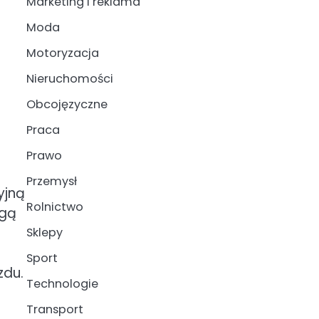
Marketing i reklama
Moda
Motoryzacja
Nieruchomości
Obcojęzyczne
Praca
Prawo
Przemysł
yjną
Rolnictwo
ogą
Sklepy
Sport
zdu.
Technologie
Transport