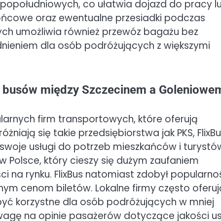
 popołudniowych, co ułatwia dojazd do pracy l
końcowe oraz ewentualne przesiadki podczas
ych umożliwia również przewóz bagażu bez
nieniem dla osób podróżujących z większymi
cy busów między Szczecinem a Goleniowe
ularnych firm transportowych, które oferują
niają się takie przedsiębiorstwa jak PKS, FlixB
 swoje usługi do potrzeb mieszkańców i turystó
w Polsce, który cieszy się dużym zaufaniem
ci na rynku. FlixBus natomiast zdobył popularno
ym cenom biletów. Lokalne firmy często oferuj
 być korzystne dla osób podróżujących w mniej
agę na opinie pasażerów dotyczące jakości u