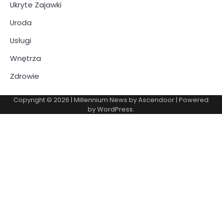
Ukryte Zajawki
Uroda
Usługi
Wnętrza
Zdrowie
Copyright © 2026
| Millennium News by
Ascendoor
| Powered
by
WordPress
.