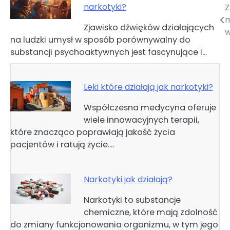
narkotyki?
Z
Nawigacja
m
Zjawisko dźwięków działających
wpisu
w
na ludzki umysł w sposób porównywalny do
substancji psychoaktywnych jest fascynujące i…
Leki które działają jak narkotyki?
Współczesna medycyna oferuje
wiele innowacyjnych terapii,
które znacząco poprawiają jakość życia
pacjentów i ratują życie.…
Narkotyki jak działają?
Narkotyki to substancje
chemiczne, które mają zdolność
do zmiany funkcjonowania organizmu, w tym jego