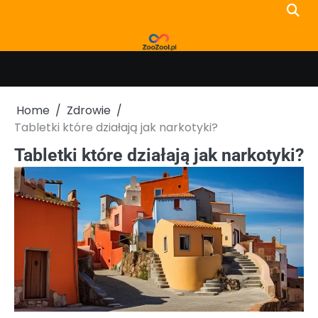
Skip
to
content
Home
Zdrowie
Tabletki które działają jak narkotyki?
Tabletki które działają jak narkotyki?