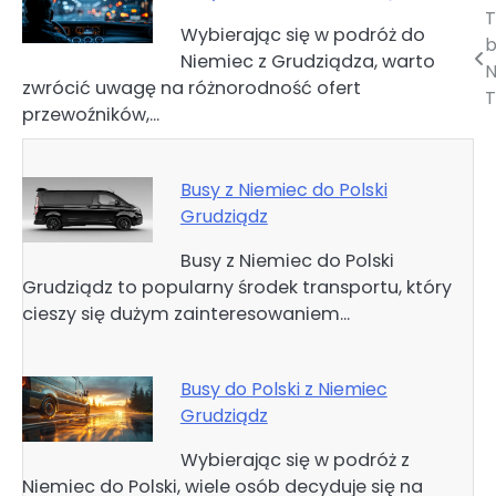
T
Nawigacja
Wybierając się w podróż do
b
Niemiec z Grudziądza, warto
wpisu
N
zwrócić uwagę na różnorodność ofert
T
przewoźników,…
Busy z Niemiec do Polski
Grudziądz
Busy z Niemiec do Polski
Grudziądz to popularny środek transportu, który
cieszy się dużym zainteresowaniem…
Busy do Polski z Niemiec
Grudziądz
Wybierając się w podróż z
Niemiec do Polski, wiele osób decyduje się na