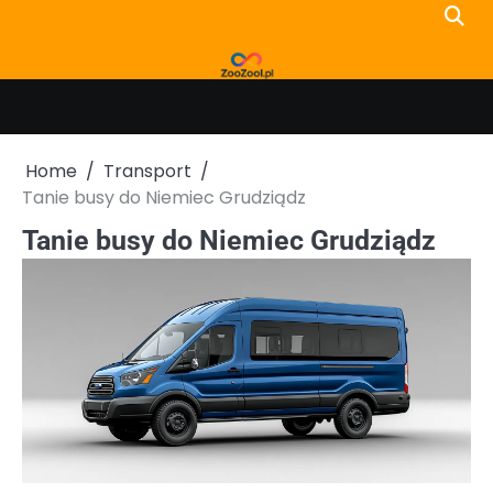
Skip
to
content
Home
Transport
Tanie busy do Niemiec Grudziądz
Tanie busy do Niemiec Grudziądz