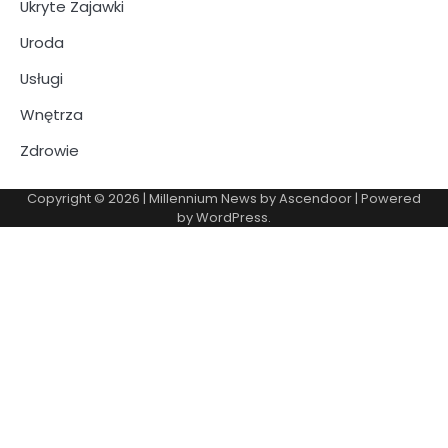
Ukryte Zajawki
Uroda
Usługi
Wnętrza
Zdrowie
Copyright © 2026
| Millennium News by
Ascendoor
| Powered
by
WordPress
.