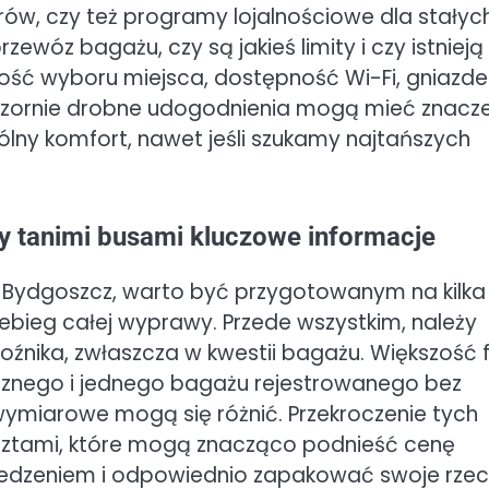
iorów, czy też programy lojalnościowe dla stałyc
zewóz bagażu, czy są jakieś limity i czy istnieją
ość wyboru miejsca, dostępność Wi-Fi, gniazde
 pozornie drobne udogodnienia mogą mieć znacz
ólny komfort, nawet jeśli szukamy najtańszych
 tanimi busami kluczowe informacje
i Bydgoszcz, warto być przygotowanym na kilka
ebieg całej wyprawy. Przede wszystkim, należy
źnika, zwłaszcza w kwestii bagażu. Większość 
znego i jednego bagażu rejestrowanego bez
wymiarowe mogą się różnić. Przekroczenie tych
sztami, które mogą znacząco podnieść cenę
zedzeniem i odpowiednio zapakować swoje rzec