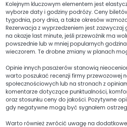
Kolejnym kluczowym elementem jest elastyc
wyborze daty i godziny podróży. Ceny biletó
tygodnia, pory dnia, a także okresów wzmożo
Rezerwacja z wyprzedzeniem jest zazwyczaj g
na okazje last minute, jeśli przewoźnik ma w
powszednie lub w mniej popularnych godzin
wieczorem. Te drobne zmiany w planach mog
Opinie innych pasażerów stanowią nieocenion
warto poszukać recenzji firmy przewozowej 
społecznościowych lub na stronach z opinia
komentarze dotyczące punktualności, komfor
oraz stosunku ceny do jakości. Pozytywne op
gdy negatywne mogą być sygnałem ostrzegaw
Warto również zwrócić uwagę na dodatkowe u