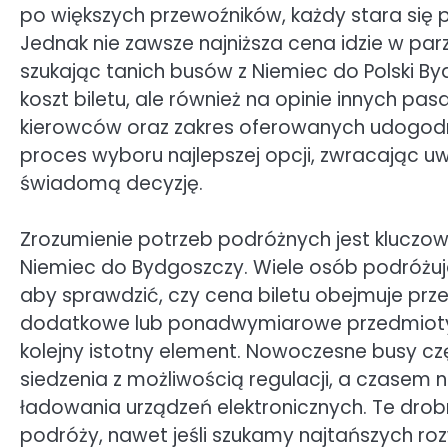
po większych przewoźników, każdy stara się p
Jednak nie zawsze najniższa cena idzie w p
szukając tanich busów z Niemiec do Polski B
koszt biletu, ale również na opinie innych p
kierowców oraz zakres oferowanych udogodn
proces wyboru najlepszej opcji, zwracając u
świadomą decyzję.
Zrozumienie potrzeb podróżnych jest kluczow
Niemiec do Bydgoszczy. Wiele osób podróżuj
aby sprawdzić, czy cena biletu obejmuje prz
dodatkowe lub ponadwymiarowe przedmioty.
kolejny istotny element. Nowoczesne busy c
siedzenia z możliwością regulacji, a czasem
ładowania urządzeń elektronicznych. Te dr
podróży, nawet jeśli szukamy najtańszych ro