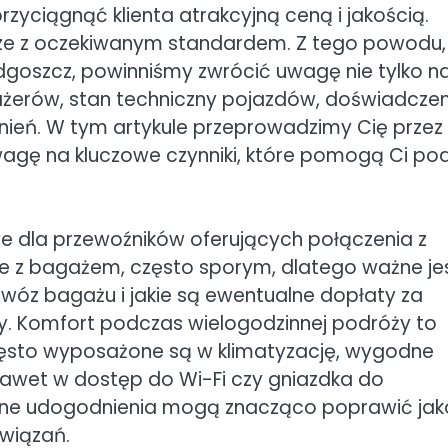
rzyciągnąć klienta atrakcyjną ceną i jakością.
arze z oczekiwanym standardem. Z tego powodu,
ydgoszcz, powinniśmy zwrócić uwagę nie tylko n
asażerów, stan techniczny pojazdów, doświadczen
ień. W tym artykule przeprowadzimy Cię przez
wagę na kluczowe czynniki, które pomogą Ci po
e dla przewoźników oferujących połączenia z
e z bagażem, często sporym, dlatego ważne jes
ewóz bagażu i jakie są ewentualne dopłaty za
 Komfort podczas wielogodzinnej podróży to
zęsto wyposażone są w klimatyzację, wygodne
 nawet w dostęp do Wi-Fi czy gniazdka do
obne udogodnienia mogą znacząco poprawić ja
związań.