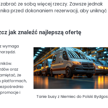
 zabrać ze sobą więcej rzeczy. Zawsze jednak
nika przed dokonaniem rezerwacji, aby uniknąć
cz jak znaleźć najlepszą ofertę
zcz wymaga
narzędzi.
źników.
azdów oraz
amiętać, że
ch platformach,
bezpośrednio
promocje i
Tanie busy z Niemiec do Polski Bydgo