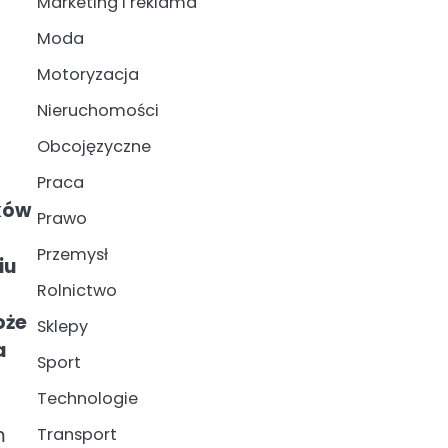
Marketing i reklama
Moda
Motoryzacja
Nieruchomości
Obcojęzyczne
Praca
ków
Prawo
Przemysł
iu
Rolnictwo
oże
Sklepy
a
Sport
Technologie
m
Transport