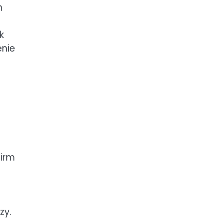
h
k
enie
firm
zy.