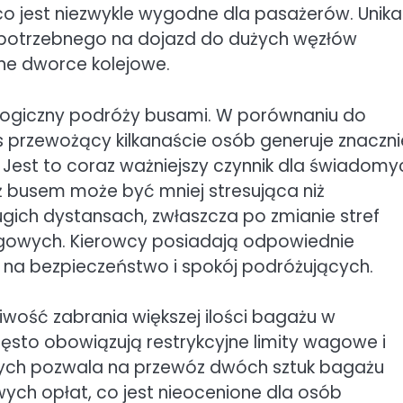
, co jest niezwykle wygodne dla pasażerów. Unik
 potrzebnego na dojazd do dużych węzłów
wne dworce kolejowe.
logiczny podróży busami. W porównaniu do
rzewożący kilkanaście osób generuje znaczni
Jest to coraz ważniejszy czynnik dla świadomy
 busem może być mniej stresująca niż
ich dystansach, zwłaszcza po zmianie stref
gowych. Kierowcy posiadają odpowiednie
ię na bezpieczeństwo i spokój podróżujących.
liwość zabrania większej ilości bagażu w
sto obowiązują restrykcyjne limity wagowe i
ch pozwala na przewóz dwóch sztuk bagażu
ch opłat, co jest nieocenione dla osób