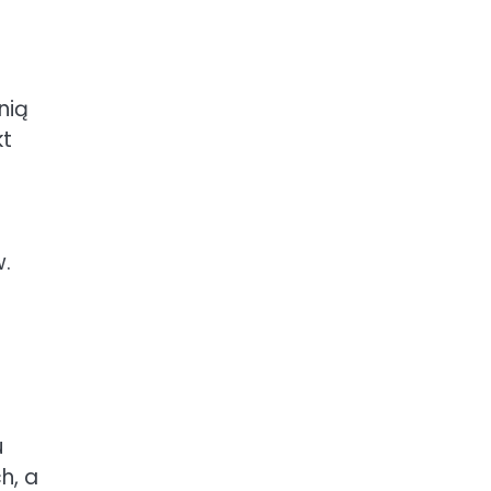
nią
kt
w.
u
h, a