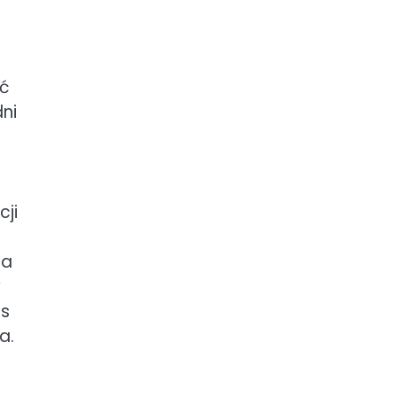
a
ić
ni
cji
na
w
as
a.