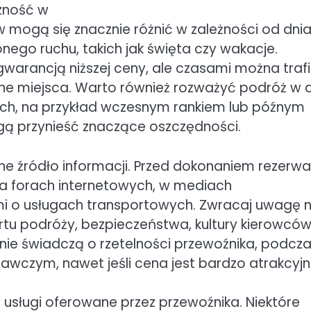
zność w
w mogą się znacznie różnić w zależności od dni
nego ruchu, takich jak święta czy wakacje.
warancją niższej ceny, ale czasami można traf
olne miejsca. Warto również rozważyć podróż w d
ach, na przykład wczesnym rankiem lub późnym
ą przynieść znaczące oszczędności.
e źródło informacji. Przed dokonaniem rezerwa
na forach internetowych, w mediach
mi o usługach transportowych. Zwracaj uwagę 
tu podróży, bezpieczeństwa, kultury kierowcó
inie świadczą o rzetelności przewoźnika, podcz
czym, nawet jeśli cena jest bardzo atrakcyjn
sługi oferowane przez przewoźnika. Niektóre