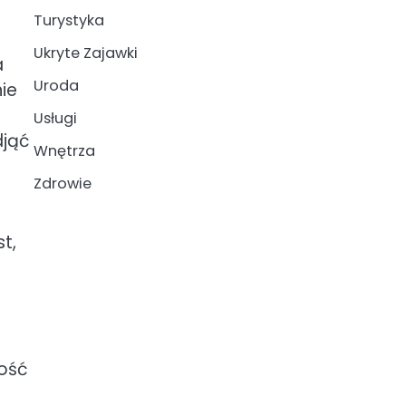
Turystyka
Ukryte Zajawki
a
Uroda
ie
Usługi
djąć
Wnętrza
Zdrowie
t,
kość