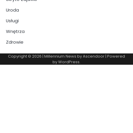
Uroda
Usługi
Wnętrza
Zdrowie
Copyright © 2026
| Millennium News by
Ascendoor
| Powered
by
WordPress
.