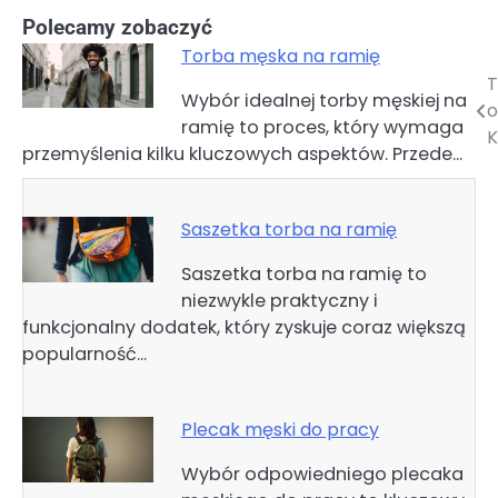
Polecamy zobaczyć
Torba męska na ramię
T
Nawigacja
Wybór idealnej torby męskiej na
ramię to proces, który wymaga
wpisu
K
przemyślenia kilku kluczowych aspektów. Przede…
Saszetka torba na ramię
Saszetka torba na ramię to
niezwykle praktyczny i
funkcjonalny dodatek, który zyskuje coraz większą
popularność…
Plecak męski do pracy
Wybór odpowiedniego plecaka