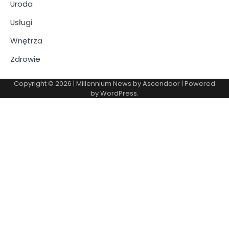
Uroda
Usługi
Wnętrza
Zdrowie
Copyright © 2026
| Millennium News by
Ascendoor
| Powered
by
WordPress
.